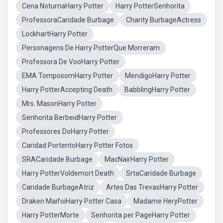
Cena NoturnaHarry Potter
Harry PotterSenhorita
ProfessoraCaridade Burbage
Charity BurbageActress
LockhartHarry Potter
Personagens De Harry PotterQue Morreram
Professora De VooHarry Potter
EMA TomposomHarry Potter
MendigoHarry Potter
Harry PotterAccepting Death
BabblingHarry Potter
Mrs. MasonHarry Potter
Senhorita BerbeidHarry Potter
Professores DoHarry Potter
Caridad PortentoHarry Potter Fotos
SRACaridade Burbage
MacNairHarry Potter
Harry PotterVoldemort Death
SrtaCaridade Burbage
Caridade BurbageAtriz
Artes Das TrevasHarry Potter
Draken MaifoiHarry Potter Casa
Madame HeryPotter
Harry PotterMorte
Senhorita per PageHarry Potter