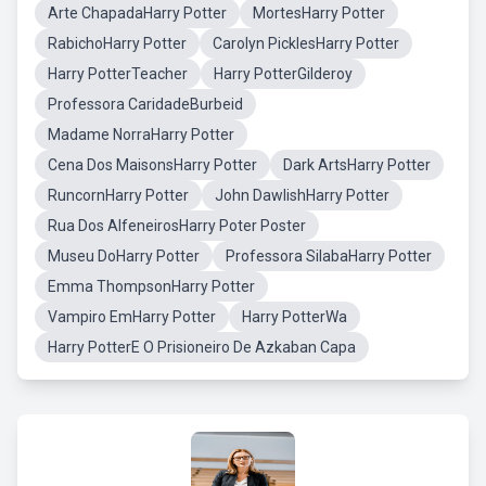
Arte ChapadaHarry Potter
MortesHarry Potter
RabichoHarry Potter
Carolyn PicklesHarry Potter
Harry PotterTeacher
Harry PotterGilderoy
Professora CaridadeBurbeid
Madame NorraHarry Potter
Cena Dos MaisonsHarry Potter
Dark ArtsHarry Potter
RuncornHarry Potter
John DawlishHarry Potter
Rua Dos AlfeneirosHarry Poter Poster
Museu DoHarry Potter
Professora SilabaHarry Potter
Emma ThompsonHarry Potter
Vampiro EmHarry Potter
Harry PotterWa
Harry PotterE O Prisioneiro De Azkaban Capa