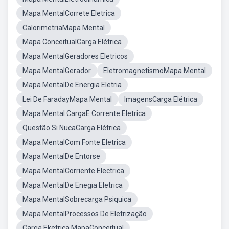
Mapa MentalCorrete Eletrica
CalorimetriaMapa Mental
Mapa ConceitualCarga Elétrica
Mapa MentalGeradores Eletricos
Mapa MentalGerador
EletromagnetismoMapa Mental
Mapa MentalDe Energia Eletria
Lei De FaradayMapa Mental
ImagensCarga Elétrica
Mapa Mental CargaE Corrente Eletrica
Questão Si NucaCarga Elétrica
Mapa MentalCom Fonte Eletrica
Mapa MentalDe Entorse
Mapa MentalCorriente Electrica
Mapa MentalDe Enegia Eletrica
Mapa MentalSobrecarga Psiquica
Mapa MentalProcessos De Eletrização
Carga Eketrica MapaConceitual