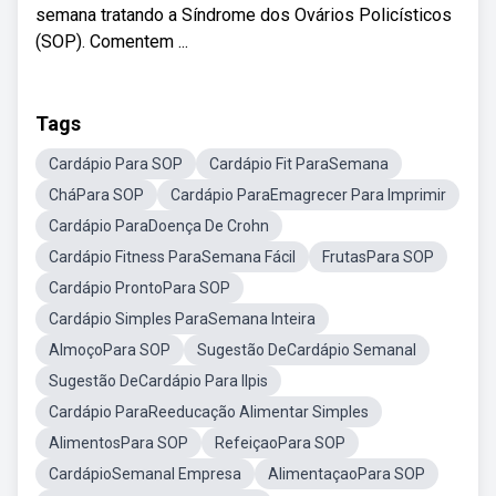
semana tratando a Síndrome dos Ovários Policísticos
(SOP). Comentem ...
Tags
Cardápio Para SOP
Cardápio Fit ParaSemana
CháPara SOP
Cardápio ParaEmagrecer Para Imprimir
Cardápio ParaDoença De Crohn
Cardápio Fitness ParaSemana Fácil
FrutasPara SOP
Cardápio ProntoPara SOP
Cardápio Simples ParaSemana Inteira
AlmoçoPara SOP
Sugestão DeCardápio Semanal
Sugestão DeCardápio Para Ilpis
Cardápio ParaReeducação Alimentar Simples
AlimentosPara SOP
RefeiçaoPara SOP
CardápioSemanal Empresa
AlimentaçaoPara SOP