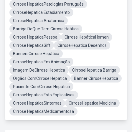
Cirrose HepáticaPatologias Português
CirroseHepatica Estadiamento
CirroseHepatica Anatomica
Barriga DeQue Tem Cirrose Heática
Cirrose HepáticaPessoa
Cirrose HepáticaHomen
Cirrose HepáticaGift
CirroseHepatica Desenhos
BannersCirrose Hepática
CirroseHepatica Em Animação
Imagem DeCirrose Hepatica
CirroseHepatica Barriga
Orgãos ComCirrose Hepatica
Banner CirroseHepatica
Paciente ComCirrose Hepática
CirroseHepatica Foto Explicativas
Cirrose HepáticaSintomas
CirroseHepatica Medicina
Cirrose HepáticaMedicamentosa