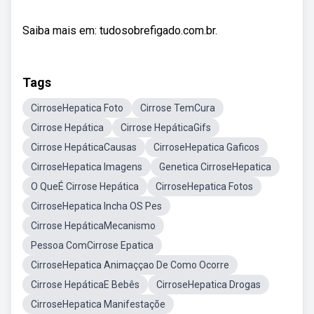
Saiba mais em: tudosobrefigado.com.br.
Tags
CirroseHepatica Foto
Cirrose TemCura
Cirrose Hepática
Cirrose HepáticaGifs
Cirrose HepáticaCausas
CirroseHepatica Gaficos
CirroseHepatica Imagens
Genetica CirroseHepatica
O QueÉ Cirrose Hepática
CirroseHepatica Fotos
CirroseHepatica Incha OS Pes
Cirrose HepáticaMecanismo
Pessoa ComCirrose Epatica
CirroseHepatica Animaççao De Como Ocorre
Cirrose HepáticaE Bebês
CirroseHepatica Drogas
CirroseHepatica Manifestaçõe