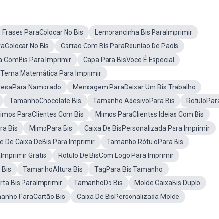
Frases ParaColocar No Bis
Lembrancinha Bis ParaImprimir
aColocar No Bis
Cartao Com Bis ParaReuniao De Paois
a ComBis Para Imprimir
Capa Para BisVoce É Especial
sTema Matemática Para Imprimir
presaPara Namorado
Mensagem ParaDeixar Um Bis Trabalho
TamanhoChocolate Bis
Tamanho AdesivoPara Bis
RotuloPara
imos ParaClientes Com Bis
Mimos ParaClientes Ideias Com Bis
a Bis
MimoPara Bis
Caixa De BisPersonalizada Para Imprimir
e De Caixa DeBis Para Imprimir
Tamanho RótuloPara Bis
Imprimir Gratis
Rotulo De BisCom Logo Para Imprimir
 Bis
TamanhoAltura Bis
TagPara Bis Tamanho
rta Bis ParaImprimir
TamanhoDo Bis
Molde CaixaBis Duplo
anho ParaCartão Bis
Caixa De BisPersonalizada Molde