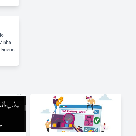
do
Minha
rdagens