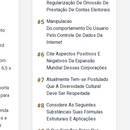
Regularização De Omissão De
Prestação De Contas Eleitorais
#5
Manipulacao
Do.comportamento Do Usuario
eto
Pelo Controle De Dados Da
Internet
rd
#6
Cite Aspectos Positivos E
com
Negativos Da Expansão
Mundial Dessas Corporações
 6,5 x
#7
Atualmente Tem-se Postulado
Que A Diversidade Cultural
porta
Deve Ser Respeitada
 para
#8
Considere As Seguintes
genda
Substâncias Suas Fórmulas
es e
Estruturais E Aplicações
r