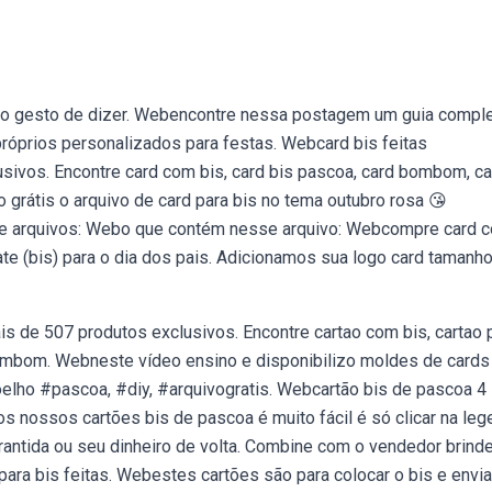
do gesto de dizer. Webencontre nessa postagem um guia compl
róprios personalizados para festas. Webcard bis feitas
sivos. Encontre card com bis, card bis pascoa, card bombom, ca
 grátis o arquivo de card para bis no tema outubro rosa 😘
a de arquivos: Webo que contém nesse arquivo: Webcompre card 
te (bis) para o dia dos pais. Adicionamos sua logo card tamanho
s de 507 produtos exclusivos. Encontre cartao com bis, cartao 
bombom. Webneste vídeo ensino e disponibilizo moldes de cards
oelho #pascoa, #diy, #arquivogratis. Webcartão bis de pascoa 4
os nossos cartões bis de pascoa é muito fácil é só clicar na le
rantida ou seu dinheiro de volta. Combine com o vendedor brind
para bis feitas. Webestes cartões são para colocar o bis e envia