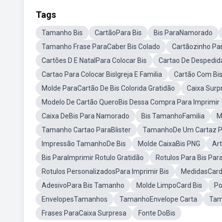
Tags
Tamanho Bis
CartãoPara Bis
Bis ParaNamorado
Tamanho Frase ParaCaber Bis Colado
Cartãozinho Par
Cartões D E NatalPara Colocar Bis
Cartao De Despedid
Cartao Para Colocar BisIgreja E Familia
Cartão Com Bi
Molde ParaCartão De Bis Colorida Gratidão
Caixa Sur
Modelo De Cartão QueroBis Dessa Compra Para Imprimir
Caixa DeBis Para Namorado
Bis TamanhoFamilia
M
Tamanho Cartao ParaBlister
TamanhoDe Um Cartaz Pr
Impressão TamanhoDe Bis
Molde CaixaBis PNG
Art
Bis ParaImprimir Rotulo Gratidão
Rotulos Para Bis Para
Rotulos PersonalizadosPara Imprimir Bis
MedidasCard
AdesivoPara Bis Tamanho
Molde LimpoCard Bis
Po
EnvelopesTamanhos
TamanhoEnvelope Carta
Tam
Frases ParaCaixa Surpresa
Fonte DoBis