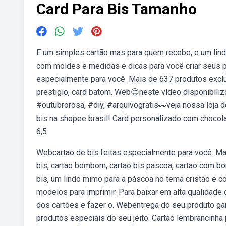
Card Para Bis Tamanho
E um simples cartão mas para quem recebe, e um lin
com moldes e medidas e dicas para você criar seus p
especialmente para você. Mais de 637 produtos exclu
prestigio, card batom. Web😊neste vídeo disponibilizo
#outubrorosa, #diy, #arquivogratis👀veja nossa loj
bis na shopee brasil! Card personalizado com chocola
6,5.
Webcartao de bis feitas especialmente para você. Mai
bis, cartao bombom, cartao bis pascoa, cartao com 
bis, um lindo mimo para a páscoa no tema cristão e c
modelos para imprimir. Para baixar em alta qualidade 
dos cartões e fazer o. Webentrega do seu produto ga
produtos especiais do seu jeito. Cartao lembrancinha 