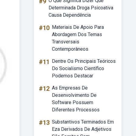
#9
O Que Significa Dizer Que
Determinada Droga Psicoativa
Causa Dependência
#10
Materiais De Apoio Para
Abordagem Dos Temas
Transversais
Contemporâneos
#11
Dentre Os Principais Teóricos
Do Socialismo Científico
Podemos Destacar
#12
As Empresas De
Desenvolvimento De
Software Possuem
Diferentes Processos
#13
Substantivos Terminados Em
Eza Derivados De Adjetivos