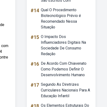
São Escritos Com
#14
Qual O Procedimento
Biotecnológico Prévio é
Recomendado Nessa
 de
Situação
#15
O Impacto Dos
Influenciadores Digitais Na
ao com
Sociedade De Consumo
04
Redação
ontre
#16
De Acordo Com Chiavenato
Como Podemos Definir O
Desenvolvimento Humano
#17
Segundo As Diretrizes
Curriculares Nacionais Para A
Educação Infantil
#18
Os Elementos Estruturais Do