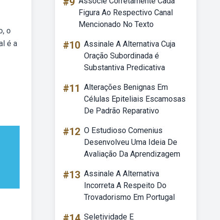
#9
Associe Corretamente Cada
Figura Ao Respectivo Canal
Mencionado No Texto
, o
al é a
#10
Assinale A Alternativa Cuja
Oração Subordinada é
Substantiva Predicativa
#11
Alterações Benignas Em
Células Epiteliais Escamosas
De Padrão Reparativo
#12
O Estudioso Comenius
Desenvolveu Uma Ideia De
Avaliação Da Aprendizagem
#13
Assinale A Alternativa
Incorreta A Respeito Do
Trovadorismo Em Portugal
#14
Seletividade E