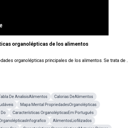
ticas organolépticas de los alimentos
iedades organolépticas principales de los alimentos. Se trata de ..
Tabla De AnalisisAlimentos
Calorias DeAlimentos
udáveis
Mapa Mental PropriedadesOrganolépticas
a Do
Características OrganolépticasEm Português
 OrganolépticasInfografico
AlimentosLiofilizados