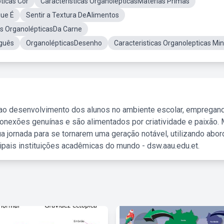
ticas Cor
Características OrganolépticasMaterias Primas
Que É
Sentir a Textura DeAlimentos
as OrganolépticasDa Carne
uguês
OrganolépticasDesenho
Caracteristicas Organolepticas Min
 ao desenvolvimento dos alunos no ambiente escolar, empregan
nexões genuínas e são alimentados por criatividade e paixão. 
a jornada para se tornarem uma geração notável, utilizando abo
ipais instituições acadêmicas do mundo - dsw.aau.edu.et.