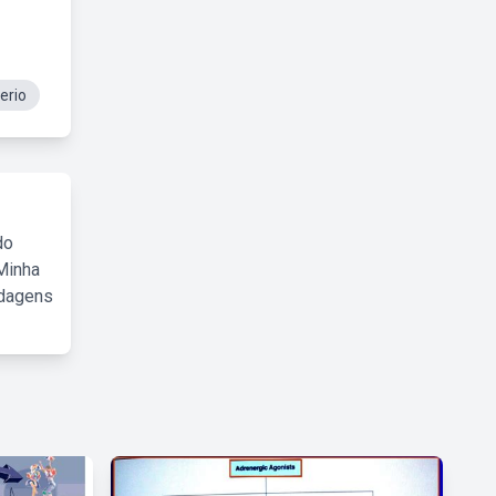
erio
do
Minha
rdagens