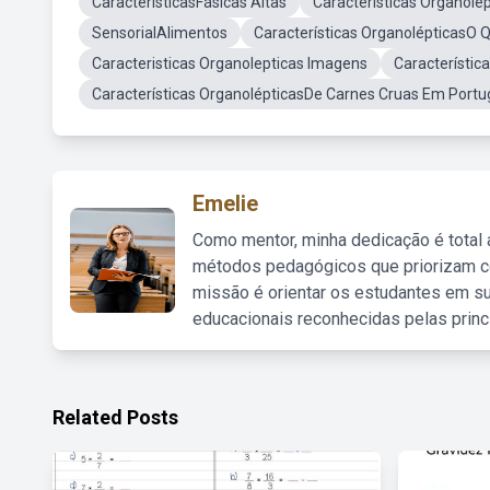
CaracterísticasFásicas Altas
Caracteristicas Organolep
SensorialAlimentos
Características OrganolépticasO 
Caracteristicas Organolepticas Imagens
Característic
Características OrganolépticasDe Carnes Cruas Em Port
Emelie
Como mentor, minha dedicação é total
métodos pedagógicos que priorizam co
missão é orientar os estudantes em su
educacionais reconhecidas pelas princ
Related Posts