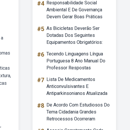
#4
Responsabilidade Social
Ambiental E De Governança
Devem Gerar Boas Práticas
#5
As Bicicletas Deverão Ser
Dotadas Dos Seguintes
 a
Equipamentos Obrigatórios:
romas
#6
Tecendo Linguagens Língua
Portuguesa 8 Ano Manual Do
Professor Respostas
ticas
xtura,
#7
Lista De Medicamentos
icas
Anticonvulsivantes E
Antiparkinsonianos Atualizada
#8
De Acordo Com Estudiosos Do
Tema Cidadania Grandes
Retrocessos Ocorreram
,