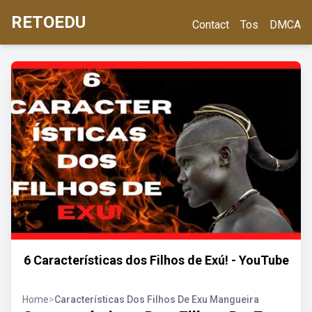
RETOEDU
Contact
Tos
DMCA
6 Características dos Filhos de Exú! - YouTube
Home
>
Características Dos Filhos De Exu Mangueira