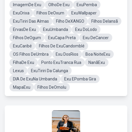
ImagemDe Exu
OlhoDe Exu
ExuPemba
ExuOrixa
Filhos DeOxum
ExuWallpaper
ExuTiriri Das Almas
Filho DeXANGO
Filhos DeIansã
ErvasDe Exu
ExuUmbanda
Exu DoLodo
Filhos DeOgum
ExuCapa Preta
Exu DeCancer
ExuCaribé
Filhos De ExuCandomblé
OS Filhos DeUmbra
Exu DosRios
Boa NoiteExu
FilhaDe Exu
Ponto ExuTranca Rua
NanãExu
Lexus
ExuTiriri Da Calunga
DIA De ExuNa Umbanda
Exu EPomba Gira
MapaExu
Filhos DeOmolu