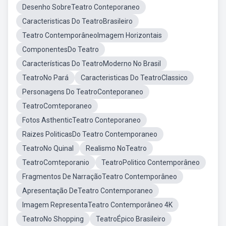
Desenho SobreTeatro Conteporaneo
Caracteristicas Do TeatroBrasileiro
Teatro ContemporâneoImagem Horizontais
ComponentesDo Teatro
Características Do TeatroModerno No Brasil
TeatroNo Pará
Caracteristicas Do TeatroClassico
Personagens Do TeatroConteporaneo
TeatroComteporaneo
Fotos AsthenticTeatro Conteporaneo
Raizes PoliticasDo Teatro Contemporaneo
TeatroNo Quinal
Realismo NoTeatro
TeatroComteporanio
TeatroPolitico Contemporâneo
Fragmentos De NarraçãoTeatro Contemporâneo
Apresentação DeTeatro Contemporaneo
Imagem RepresentaTeatro Contemporâneo 4K
TeatroNo Shopping
TeatroÉpico Brasileiro