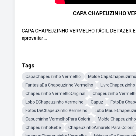
CAPA CHAPEUZINHO VER
CAPA CHAPEUZINHO VERMELHO FÁCIL DE FAZER E SE
aproveitar ...
Tags
CapaChapeuzinho Vermelho
Molde CapaChapeuzinho
FantasiaDa Chapeuzinho Vermelho
LivroChapeuzinho
Chapeuzinho VermelhoOriginal
Chapeuzinho Vermel
Lobo EChapeuzinho Vermelho
Capuz
FotoDa Chap
Fotos DeChapeuzinho Vermelho
Lobo Mau EChapeuzi
Capuchinho VermelhoPara Colorir
Molde Chapeuzinh
ChapeuzinhoBebe
ChapeuzinhoAmarelo Para Colorir