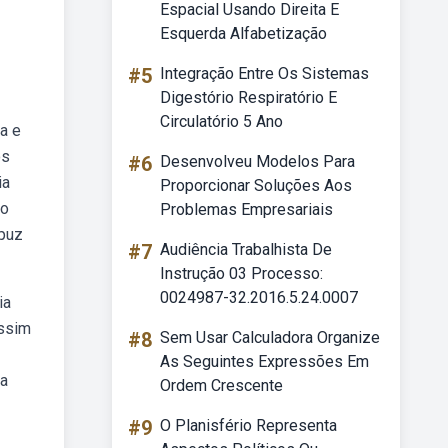
Espacial Usando Direita E
Esquerda Alfabetização
#5
Integração Entre Os Sistemas
Digestório Respiratório E
Circulatório 5 Ano
a e
os
#6
Desenvolveu Modelos Para
ia
Proporcionar Soluções Aos
ho
Problemas Empresariais
apuz
#7
Audiência Trabalhista De
Instrução 03 Processo:
0024987-32.2016.5.24.0007
ia
assim
#8
Sem Usar Calculadora Organize
As Seguintes Expressões Em
da
Ordem Crescente
#9
O Planisfério Representa