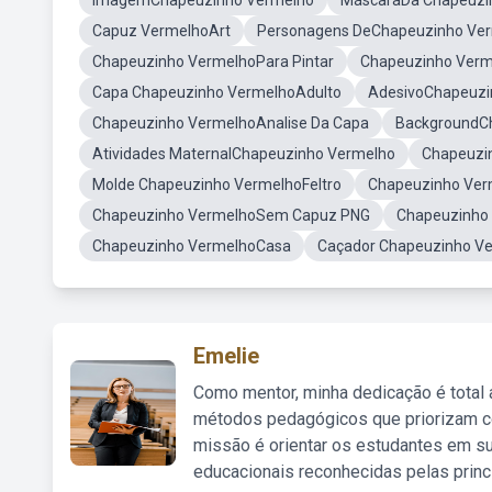
ImagemChapeuzinho Vermelho
MáscaraDa Chapeuzi
Capuz VermelhoArt
Personagens DeChapeuzinho Ve
Chapeuzinho VermelhoPara Pintar
Chapeuzinho Verm
Capa Chapeuzinho VermelhoAdulto
AdesivoChapeuzi
Chapeuzinho VermelhoAnalise Da Capa
BackgroundC
Atividades MaternalChapeuzinho Vermelho
Chapeuzi
Molde Chapeuzinho VermelhoFeltro
Chapeuzinho Ver
Chapeuzinho VermelhoSem Capuz PNG
Chapeuzinho 
Chapeuzinho VermelhoCasa
Caçador Chapeuzinho V
Emelie
Como mentor, minha dedicação é total
métodos pedagógicos que priorizam co
missão é orientar os estudantes em su
educacionais reconhecidas pelas princ