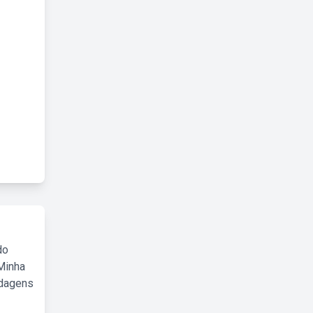
do
Minha
rdagens