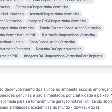
nho Vermelho
Enfeitar CapaDa Chapeuzinho Vermelho
rmelho
FantasiasChapeuzinho Vermelho
elhoHalloween
AventalChapeuzinho Vermelho
nho Vermelho
Imagens PNGChapeuzinho Vermelho
hapeuzinho Vermelho
Fundo FlorestaChapeuzinho Vermelho
nho VermelhoCute PNG
IlustraçãoChapeuzinho Vermelho
melhoAquarela
Capa ChapeuzinhaVermelho
VermelhoPinterest
Desenho DoCapuz Vermelho
ermelhoPNG
Imagens Da Chapeuzinho VermelhoPara Imprimir
 ao desenvolvimento dos alunos no ambiente escolar, empregan
nexões genuínas e são alimentados por criatividade e paixão. 
a jornada para se tornarem uma geração notável, utilizando abo
ipais instituições acadêmicas do mundo - dsw.aau.edu.et.