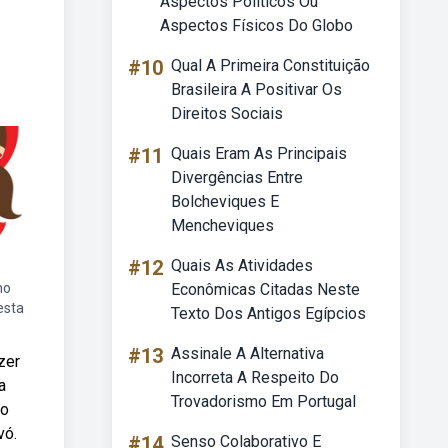
Aspectos Políticos Ou
Aspectos Físicos Do Globo
#10
Qual A Primeira Constituição
Brasileira A Positivar Os
Direitos Sociais
#11
Quais Eram As Principais
Divergências Entre
Bolcheviques E
Mencheviques
#12
Quais As Atividades
ho
Econômicas Citadas Neste
esta
Texto Dos Antigos Egípcios
#13
Assinale A Alternativa
zer
Incorreta A Respeito Do
a
Trovadorismo Em Portugal
ho
vó.
#14
Senso Colaborativo E