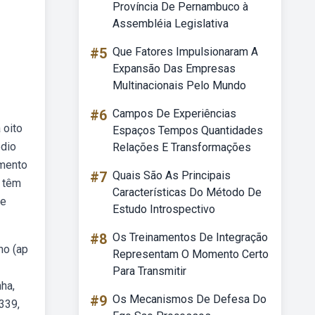
Província De Pernambuco à
Assembléia Legislativa
#5
Que Fatores Impulsionaram A
Expansão Das Empresas
Multinacionais Pelo Mundo
#6
Campos De Experiências
 oito
Espaços Tempos Quantidades
édio
Relações E Transformações
imento
#7
Quais São As Principais
i têm
Características Do Método De
de
Estudo Introspectivo
#8
Os Treinamentos De Integração
ho (ap
Representam O Momento Certo
Para Transmitir
ha,
#9
Os Mecanismos De Defesa Do
 339,