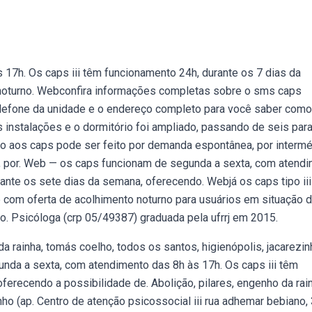
17h. Os caps iii têm funcionamento 24h, durante os 7 dias da
noturno. Webconfira informações completas sobre o sms caps
elefone da unidade e o endereço completo para você saber como
s instalações e o dormitório foi ampliado, passando de seis para
so aos caps pode ser feito por demanda espontânea, por interm
a, por. Web — os caps funcionam de segunda a sexta, com atend
rante os sete dias da semana, oferecendo. Webjá os caps tipo ii
 com oferta de acolhimento noturno para usuários em situação 
to. Psicóloga (crp 05/49387) graduada pela ufrrj em 2015.
da rainha, tomás coelho, todos os santos, higienópolis, jacarezin
nda a sexta, com atendimento das 8h às 17h. Os caps iii têm
ferecendo a possibilidade de. Abolição, pilares, engenho da rain
nho (ap. Centro de atenção psicossocial iii rua adhemar bebiano,