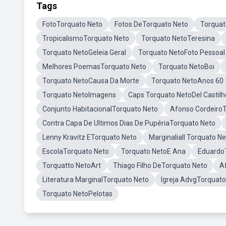
Tags
FotoTorquato Neto
Fotos DeTorquato Neto
Torquat
TropicalismoTorquato Neto
Torquato NetoTeresina
Torquato NetoGeleia Geral
Torquato NetoFoto Pessoal
Melhores PoemasTorquato Neto
Torquato NetoBoi
Torquato NetoCausa Da Morte
Torquato NetoAnos 60
Torquato NetoImagens
Caps Torquato NetoDel Castilh
Conjunto HabitacionalTorquato Neto
Afonso Cordeiro
Contra Capa De Ultimos Dias De PupériaTorquato Neto
Lenny Kravitz ETorquato Neto
MarginaliaII Torquato N
EscolaTorquato Neto
Torquato NetoE Ana
Eduardo
Torquatto NetoArt
Thiago Filho DeTorquato Neto
A
Literatura MarginalTorquato Neto
Igreja AdvgTorquato
Torquato NetoPelotas