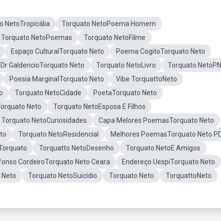
o NetoTropicália
Torquato NetoPoema Homem
Torquato NetoPoemas
Torquato NetoFilme
Espaço CulturalTorquato Neto
Poema CogitoTorquato Neto
Dr GaldencioTorquato Neto
Torquato NetoLivro
Torquato NetoP
Poesia MarginalTorquato Neto
Vibe TorquattoNeto
o
Torquato NetoCidade
PoetaTorquato Neto
Torquato Neto
Torquato NetoEsposa E Filhos
Torquato NetoCuriosidades
Capa Melores PoemasTorquato Neto
eto
Torquato NetoResidencial
Melhores PoemasTorquato Neto P
Torquato
Torquatto NetoDesenho
Torquato NetoE Amigos
fonso CordeiroTorquato Neto Ceara
Endereço UespiTorquato Neto
 Neto
Torquato NetoSuicídio
Torquato Neto
TorquattoNeto