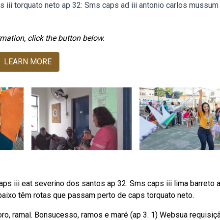
s iii torquato neto ap 32: Sms caps ad iii antonio carlos mussum
mation, click the button below.
LEARN MORE
s iii eat severino dos santos ap 32: Sms caps iii lima barreto a
baixo têm rotas que passam perto de caps torquato neto.
oro, ramal. Bonsucesso, ramos e maré (ap 3. 1) Websua requisiçã