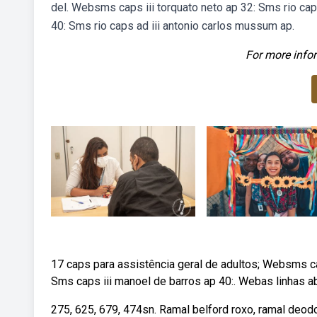
del. Websms caps iii torquato neto ap 32: Sms rio cap
40: Sms rio caps ad iii antonio carlos mussum ap.
For more infor
17 caps para assistência geral de adultos; Websms cap
Sms caps iii manoel de barros ap 40:. Webas linhas a
275, 625, 679, 474sn. Ramal belford roxo, ramal deod