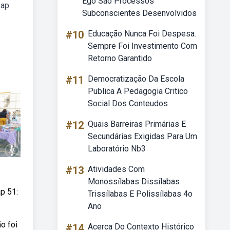
Ego Sao Processos
 ap
Subconscientes Desenvolvidos
#10
Educação Nunca Foi Despesa.
Sempre Foi Investimento Com
Retorno Garantido
#11
Democratização Da Escola
Publica A Pedagogia Critico
Social Dos Conteudos
#12
Quais Barreiras Primárias E
Secundárias Exigidas Para Um
Laboratório Nb3
#13
Atividades Com
Monossílabas Dissílabas
p 51:
Trissílabas E Polissílabas 4o
Ano
o foi
#14
Acerca Do Contexto Histórico