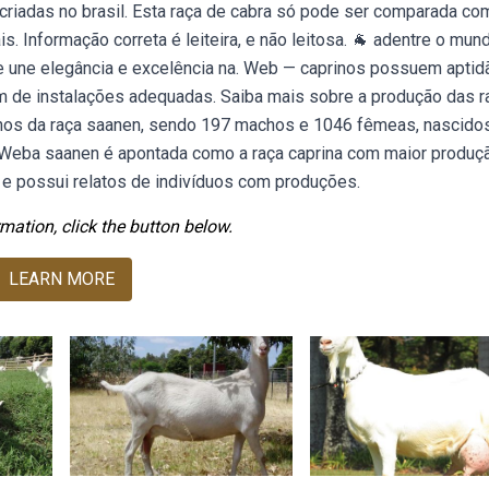
 criadas no brasil. Esta raça de cabra só pode ser comparada co
 Informação correta é leiteira, e não leitosa. 🐐 adentre o mun
e une elegância e excelência na. Web — caprinos possuem aptid
am de instalações adequadas. Saiba mais sobre a produção das r
inos da raça saanen, sendo 197 machos e 1046 fêmeas, nascido
 Weba saanen é apontada como a raça caprina com maior produç
s, e possui relatos de indivíduos com produções.
mation, click the button below.
LEARN MORE