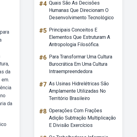
#4
Quais São As Decisões
Humanas Que Direcionam O
Desenvolvimento Tecnológico
#5
Principais Conceitos E
 para
Elementos Que Estruturam A
a
Antropologia Filosófica.
a
#6
Para Transformar Uma Cultura
tura,
Burocrática Em Uma Cultura
Intraempreendedora
as da
s em.
#7
As Usinas Hidrelétricas São
ência
Amplamente Utilizadas No
 no
Território Brasileiro
ria da
#8
Operações Com Frações
Adição Subtração Multiplicação
ico
E Divisão Exercícios