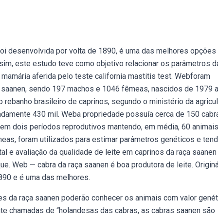
 foi desenvolvida por volta de 1890, é uma das melhores opções
sim, este estudo teve como objetivo relacionar os parâmetros d
mamária aferida pelo teste california mastitis test. Webforam
ça saanen, sendo 197 machos e 1046 fêmeas, nascidos de 1979 
ebanho brasileiro de caprinos, segundo o ministério da agricul
madamente 430 mil. Weba propriedade possuía cerca de 150 cabr
em dois períodos reprodutivos mantendo, em média, 60 animai
s, foram utilizados para estimar parâmetros genéticos e tend
l e avaliação da qualidade de leite em caprinos da raça saanen
que. Web — cabra da raça saanen é boa produtora de leite. Originá
 1890 e é uma das melhores.
s da raça saanen poderão conhecer os animais com valor genét
nte chamadas de “holandesas das cabras, as cabras saanen são