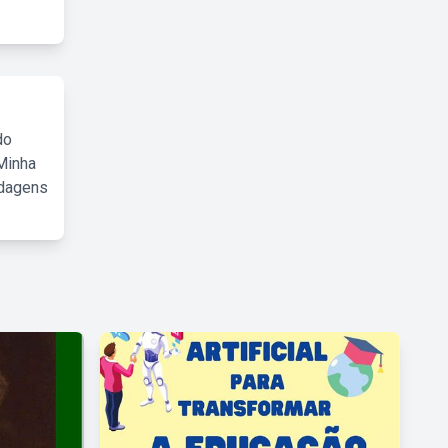
do
Minha
rdagens