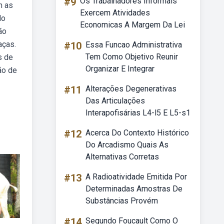
#9
Os Trabalhadores Informais
m as
Exercem Atividades
do
Economicas A Margem Da Lei
ão
aças.
#10
Essa Funcao Administrativa
Tem Como Objetivo Reunir
s de
Organizar E Integrar
ão de
#11
Alterações Degenerativas
Das Articulações
Interapofisárias L4-l5 E L5-s1
#12
Acerca Do Contexto Histórico
Do Arcadismo Quais As
Alternativas Corretas
#13
A Radioatividade Emitida Por
Determinadas Amostras De
Substâncias Provém
#14
Segundo Foucault Como O