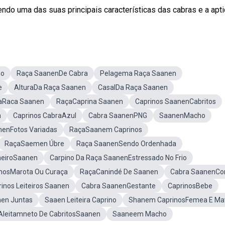
ndo uma das suas principais características das cabras e a aptid
no
Raça SaanenDe Cabra
Pelagema Raça Saanen
e
AlturaDa Raça Saanen
CasalDa Raça Saanen
aRaca Saanen
RaçaCaprina Saanen
Caprinos SaanenCabritos
m
Caprinos CabraAzul
Cabra SaanenPNG
SaanenMacho
nenFotos Variadas
RaçaSaanem Caprinos
RaçaSaemen Úbre
Raça SaanenSendo Ordenhada
neiroSaanen
Carpino Da Raça SaanenEstressado No Frio
inosMarota Ou Curaça
RaçaCanindé De Saanen
Cabra SaanenCo
nos Leiteiros Saanen
Cabra SaanenGestante
CaprinosBebe
nen Juntas
Saaen Leiteira Caprino
Shanem CaprinosFemea E Ma
Aleitamneto De CabritosSaanen
Saaneem Macho