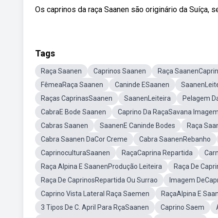
Os caprinos da raça Saanen são originário da Suíça, se
Tags
Raça Saanen
Caprinos Saanen
Raça SaanenCapri
FêmeaRaça Saanen
Caninde ESaanen
SaanenLeit
Raças CaprinasSaanen
SaanenLeiteira
Pelagem D
CabraE Bode Saanen
Caprino Da RaçaSavana Image
Cabras Saanen
SaanenE Caninde Bodes
Raça Saa
Cabra Saanen DaCor Creme
Cabra SaanenRebanho
CaprinoculturaSaanen
RaçaCaprina Repartida
Car
Raça Alpina E SaanenProdução Leiteira
Raça De Capr
Raça De CaprinosRepartida Ou Surrao
Imagem DeCapri
Caprino Vista Lateral Raça Saemen
RaçaAlpina E Saa
3 Tipos De C. April Para RçaSaanen
Caprino Saem