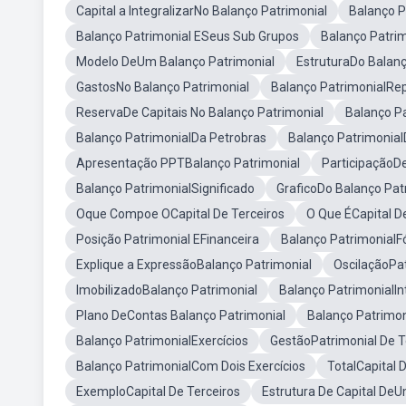
Capital a IntegralizarNo Balanço Patrimonial
Balanço 
Balanço Patrimonial ESeus Sub Grupos
Balanço Patri
Modelo DeUm Balanço Patrimonial
EstruturaDo Balanç
GastosNo Balanço Patrimonial
Balanço PatrimonialRe
ReservaDe Capitais No Balanço Patrimonial
Balanço Pa
Balanço PatrimonialDa Petrobras
Balanço PatrimonialD
Apresentação PPTBalanço Patrimonial
ParticipaçãoDe
Balanço PatrimonialSignificado
GraficoDo Balanço Pat
Oque Compoe OCapital De Terceiros
O Que ÉCapital D
Posição Patrimonial EFinanceira
Balanço PatrimonialF
Explique a ExpressãoBalanço Patrimonial
OscilaçãoPa
ImobilizadoBalanço Patrimonial
Balanço PatrimonialIn
Plano DeContas Balanço Patrimonial
Balanço Patrimon
Balanço PatrimonialExercícios
GestãoPatrimonial De T
Balanço PatrimonialCom Dois Exercícios
TotalCapital 
ExemploCapital De Terceiros
Estrutura De Capital D