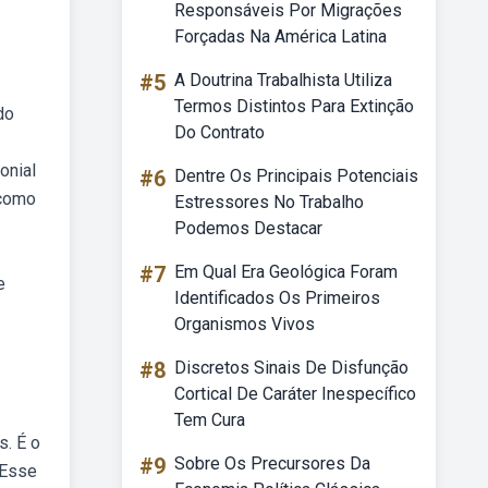
Responsáveis Por Migrações
Forçadas Na América Latina
#5
A Doutrina Trabalhista Utiliza
Termos Distintos Para Extinção
do
Do Contrato
onial
#6
Dentre Os Principais Potenciais
 como
Estressores No Trabalho
Podemos Destacar
#7
Em Qual Era Geológica Foram
e
Identificados Os Primeiros
Organismos Vivos
#8
Discretos Sinais De Disfunção
Cortical De Caráter Inespecífico
Tem Cura
s. É o
#9
Sobre Os Precursores Da
 Esse