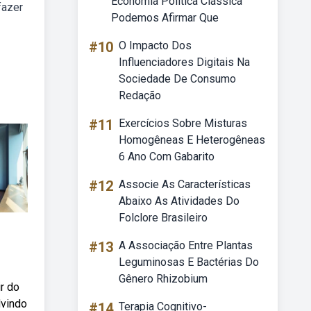
Economia Política Clássica
fazer
Podemos Afirmar Que
#10
O Impacto Dos
Influenciadores Digitais Na
Sociedade De Consumo
Redação
#11
Exercícios Sobre Misturas
Homogêneas E Heterogêneas
6 Ano Com Gabarito
#12
Associe As Características
Abaixo As Atividades Do
Folclore Brasileiro
#13
A Associação Entre Plantas
Leguminosas E Bactérias Do
Gênero Rhizobium
ir do
dvindo
#14
Terapia Cognitivo-