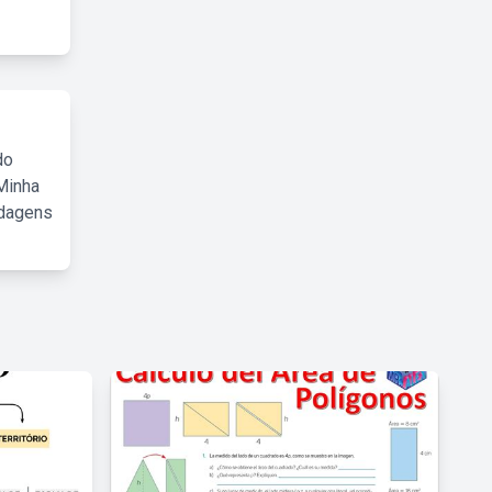
do
Minha
rdagens