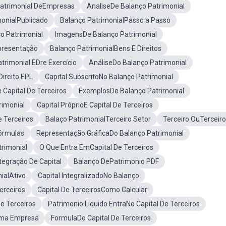
Patrimonial DeEmpresas
AnaliseDe Balanço Patrimonial
monialPublicado
Balanço PatrimonialPasso a Passo
o Patrimonial
ImagensDe Balanço Patrimonial
presentação
Balanço PatrimonialBens E Direitos
trimonial EDre Exercício
AnáliseDo Balanço Patrimonial
ireito EPL
Capital SubscritoNo Balanço Patrimonial
 Capital De Terceiros
ExemplosDe Balanço Patrimonial
rimonial
Capital PróprioE Capital De Terceiros
e Terceiros
Balaço PatrimonialTerceiro Setor
Terceiro OuTerceir
órmulas
Representação GráficaDo Balanço Patrimonial
trimonial
O Que Entra EmCapital De Terceiros
tegração De Capital
Balanço DePatrimonio PDF
ialAtivo
Capital IntegralizadoNo Balanço
erceiros
Capital De TerceirosComo Calcular
De Terceiros
Patrimonio Liquido EntraNo Capital De Terceiros
eUma Empresa
FormulaDo Capital De Terceiros