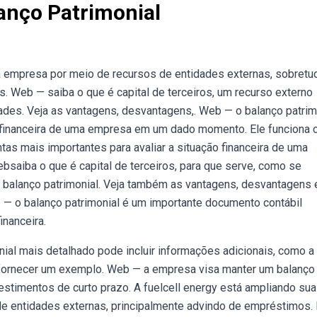
lanço Patrimonial
na empresa por meio de recursos de entidades externas, sobretu
. Web — saiba o que é capital de terceiros, um recurso externo
ades. Veja as vantagens, desvantagens,. Web — o balanço patrim
ção financeira de uma empresa em um dado momento. Ele funciona
as mais importantes para avaliar a situação financeira de uma
saiba o que é capital de terceiros, para que serve, como se
no balanço patrimonial. Veja também as vantagens, desvantagens 
b — o balanço patrimonial é um importante documento contábil
inanceira.
ial mais detalhado pode incluir informações adicionais, como a
 fornecer um exemplo. Web — a empresa visa manter um balanço
estimentos de curto prazo. A fuelcell energy está ampliando sua
de entidades externas, principalmente advindo de empréstimos.