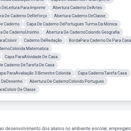
 DeLeitura Para Imprimir
Abertura Caderno DeArtes
ra De Caderno DeReforço
Abertura Caderno DeClasse
De Caderno
Capa De Caderno DePortugues Turma Da Monica
ra De CadernoUrsinho
Abertura De CadernoColorido Geografia
raColorir
Caderno DeRedação
BordaPara Caderno De Para Cas
dernoColorida Matematica
Capa ParaAtividade De Casa
De Caderno DeTarefa De Casa
apa ParaAvaliação 3 Bimestre Colorida
Capa CadernoTarefa Casa
o DeDesenho
Abertura De CadernoColorido Portugues
raColorir De Classe
 ao desenvolvimento dos alunos no ambiente escolar, empregan