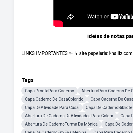
ideias de notas p
LINKS IMPORTANTES ✨ ↳ site papelaria: khalliz.com.b
Tags
Capa ProntaPara Caderno
AberturaPara Caderno De 
Capa Caderno De CasaColorido
Capa Caderno De Cas
Capa DeAtividade Para Casa
Capa De CadernoBibliote
Abertura De Caderno DeAtividades Para Colorir
Capa P
Abertura De CadernoTurma Da Mônica
Capa De Cader
Capa De CadernoEm Eva Menina
Capa Para Caderno D