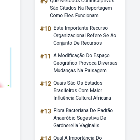
#9
Que Métodos Contraceptivos
São Citados Na Reportagem
Como Eles Funcionam
#10
Este Importante Recurso
Organizacional Refere Se Ao
Conjunto De Recursos
#11
A Modificação Do Espaço
Geográfico Provoca Diversas
Mudanças Na Paisagem
#12
Quais São Os Estados
Brasileiros Com Maior
Influência Cultural Africana
#13
Flora Bacteriana De Padrão
Anaeróbio Sugestiva De
Gardnerella Vaginalis
#14
Qual A Importância Do