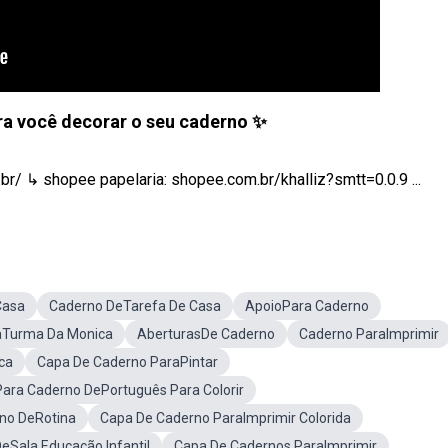
ara você decorar o seu caderno ✨
r/ ↳ shopee papelaria: shopee.com.br/khalliz?smtt=0.0.9 ...
Casa
Caderno DeTarefa De Casa
ApoioPara Caderno
aTurma Da Monica
AberturasDe Caderno
Caderno ParaImprimir
ca
Capa De Caderno ParaPintar
ara Caderno DePortuguês Para Colorir
no DeRotina
Capa De Caderno ParaImprimir Colorida
eSala Educação Infantil
Capa De Cadernos ParaImprimir