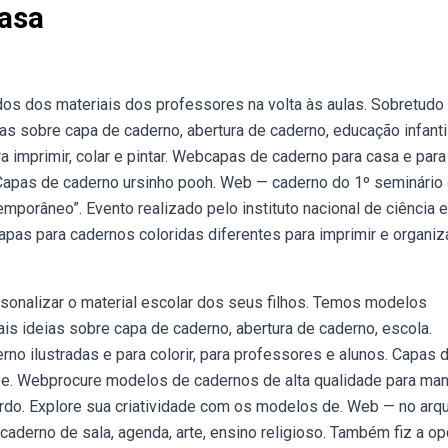
asa
dos dos materiais dos professores na volta às aulas. Sobretud
as sobre capa de caderno, abertura de caderno, educação infantil
 imprimir, colar e pintar. Webcapas de caderno para casa e para
 Capas de caderno ursinho pooh. Web — caderno do 1º seminário
emporâneo”. Evento realizado pelo instituto nacional de ciência e
pas para cadernos coloridas diferentes para imprimir e organiz
sonalizar o material escolar dos seus filhos. Temos modelos
is ideias sobre capa de caderno, abertura de caderno, escola.
o ilustradas e para colorir, para professores e alunos. Capas 
ões e. Webprocure modelos de cadernos de alta qualidade para man
ordo. Explore sua criatividade com os modelos de. Web — no arq
caderno de sala, agenda, arte, ensino religioso. Também fiz a o