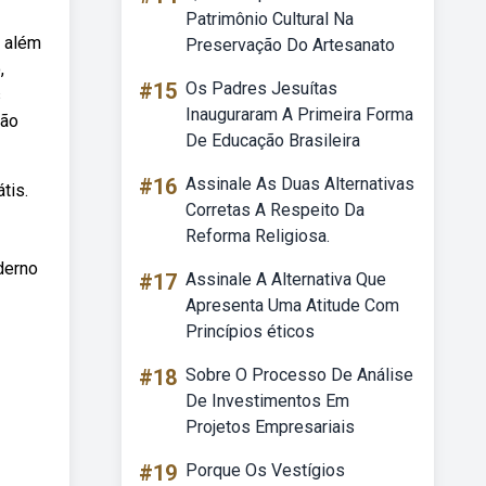
Patrimônio Cultural Na
, além
Preservação Do Artesanato
,
#15
Os Padres Jesuítas
s
Inauguraram A Primeira Forma
são
De Educação Brasileira
#16
Assinale As Duas Alternativas
tis.
Corretas A Respeito Da
Reforma Religiosa.
derno
#17
Assinale A Alternativa Que
Apresenta Uma Atitude Com
Princípios éticos
#18
Sobre O Processo De Análise
De Investimentos Em
Projetos Empresariais
#19
Porque Os Vestígios