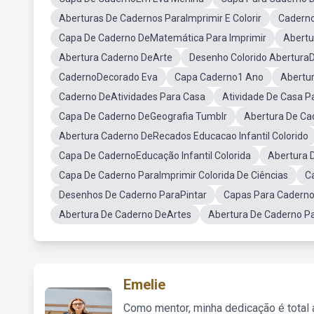
Aberturas De Cadernos ParaImprimir E Colorir
Caderno
Capa De Caderno DeMatemática Para Imprimir
Abertu
Abertura Caderno DeArte
Desenho Colorido Abertura
CadernoDecorado Eva
Capa Caderno1 Ano
Abertu
Caderno DeAtividades Para Casa
Atividade De Casa Pa
Capa De Caderno DeGeografia Tumblr
Abertura De Ca
Abertura Caderno DeRecados Educacao Infantil Colorido
Capa De CadernoEducação Infantil Colorida
Abertura 
Capa De Caderno ParaImprimir Colorida De Ciências
C
Desenhos De Caderno ParaPintar
Capas Para Cadern
Abertura De Caderno DeArtes
Abertura De Caderno Pa
Emelie
Como mentor, minha dedicação é total