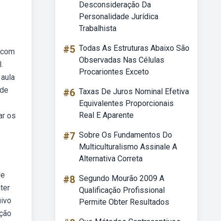
Desconsideração Da
Personalidade Jurídica
Trabalhista
#5
Todas As Estruturas Abaixo São
o com
Observadas Nas Células
.
Procariontes Exceto
 aula
 de
#6
Taxas De Juros Nominal Efetiva
Equivalentes Proporcionais
Real E Aparente
ar os
#7
Sobre Os Fundamentos Do
Multiculturalismo Assinale A
Alternativa Correta
de
#8
Segundo Mourão 2009 A
ter
Qualificação Profissional
uivo
Permite Obter Resultados
pção