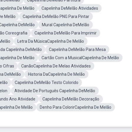
ha DeMelão
Capelinha DeMelão Partitura
Capelinha De Melão
Capelinha DeMelão Atividades
De Melão
Capelinha DeMelão PNG Para Pintar
 Capelinha DeMelão
Mural Capelinha DeMelão
ão Coreografia
Capelinha DeMelão Para Imprimir
eMelão
Letra Da MúsicaCapelinha De Melão
nda Capelinha DeMelão
Capelinha DeMelão Para Mesa
apelinha De Melão
Cartão Com a MusicalCapelinha De Melão
 Cifras
CanãoCapelinha De Melao Atividades
nha DeMelão
Historia DaCapelinha De Melão
elão
Capelinha DeMelão Testo Colorido
elon
Atividade De Português Capelinha DeMelão
undo Ano Atividade
Capelinha DeMelão Decoração
apelinha De Melão
Denho Para ColorirCapelinha De Melão