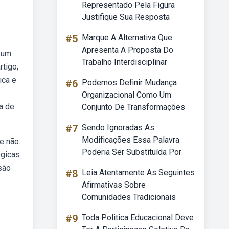
Representado Pela Figura
Justifique Sua Resposta
#5
Marque A Alternativa Que
Apresenta A Proposta Do
z um
Trabalho Interdisciplinar
rtigo,
ica e
#6
Podemos Definir Mudança
Organizacional Como Um
a de
Conjunto De Transformações
#7
Sendo Ignoradas As
Modificações Essa Palavra
e não.
Poderia Ser Substituída Por
ógicas
 são
#8
Leia Atentamente As Seguintes
Afirmativas Sobre
Comunidades Tradicionais
#9
Toda Politica Educacional Deve