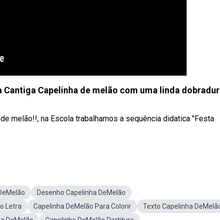
 a Cantiga Capelinha de melão com uma linda dobradur
 de melão!!, na Escola trabalhamos a sequência didatica "Festa
 DeMelão
Desenho Capelinha DeMelão
o Letra
Capelinha DeMelão Para Colorir
Texto Capelinha DeMelã