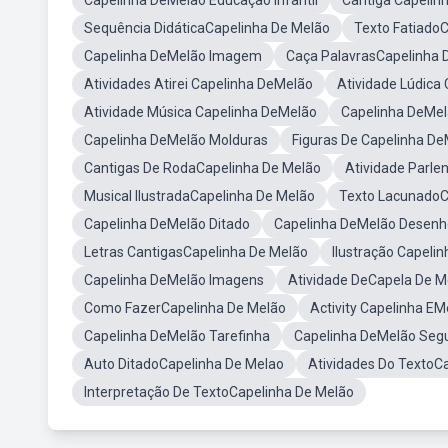
Capelinha DeMelão Educação Infantil
Cantiga Capelin
Sequência DidáticaCapelinha De Melão
Texto Fatiado
Capelinha DeMelão Imagem
Caça PalavrasCapelinha 
Atividades Atirei Capelinha DeMelão
Atividade Lúdica
Atividade Música Capelinha DeMelão
Capelinha DeMel
Capelinha DeMelão Molduras
Figuras De Capelinha D
Cantigas De RodaCapelinha De Melão
Atividade Parle
Musical IlustradaCapelinha De Melão
Texto LacunadoC
Capelinha DeMelão Ditado
Capelinha DeMelão Desenho
Letras CantigasCapelinha De Melão
Ilustração Capeli
Capelinha DeMelão Imagens
Atividade DeCapela De M
Como FazerCapelinha De Melão
Activity Capelinha EM
Capelinha DeMelão Tarefinha
Capelinha DeMelão Seg
Auto DitadoCapelinha De Melao
Atividades Do TextoC
Interpretação De TextoCapelinha De Melão