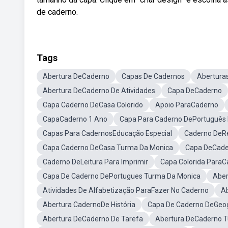
de caderno.
Tags
Abertura DeCaderno
Capas De Cadernos
Abertura
Abertura DeCaderno De Atividades
Capa DeCaderno
Capa Caderno DeCasa Colorido
Apoio ParaCaderno
CapaCaderno 1 Ano
Capa Para Caderno DePortuguês P
Capas Para CadernosEducação Especial
Caderno DeR
Capa Caderno DeCasa Turma Da Monica
Capa DeCade
Caderno DeLeitura Para Imprimir
Capa Colorida ParaC
Capa De Caderno DePortugues Turma Da Monica
Aber
Atividades De Alfabetização ParaFazer No Caderno
A
Abertura CadernoDe História
Capa De Caderno DeGeogr
Abertura DeCaderno De Tarefa
Abertura DeCaderno 