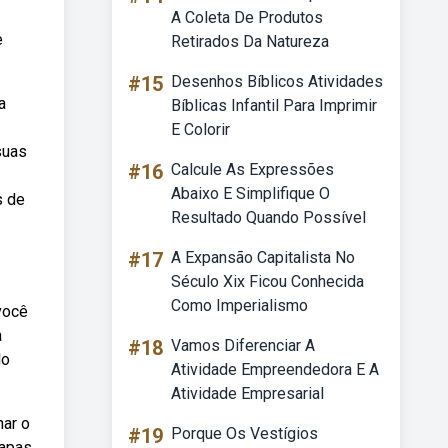
A Coleta De Produtos
e
Retirados Da Natureza
#15
Desenhos Bíblicos Atividades
a
Bíblicas Infantil Para Imprimir
E Colorir
suas
#16
Calcule As Expressões
Abaixo E Simplifique O
s de
Resultado Quando Possível
#17
A Expansão Capitalista No
Século Xix Ficou Conhecida
Como Imperialismo
você
a
#18
Vamos Diferenciar A
do
Atividade Empreendedora E A
Atividade Empresarial
nar o
#19
Porque Os Vestígios
capas