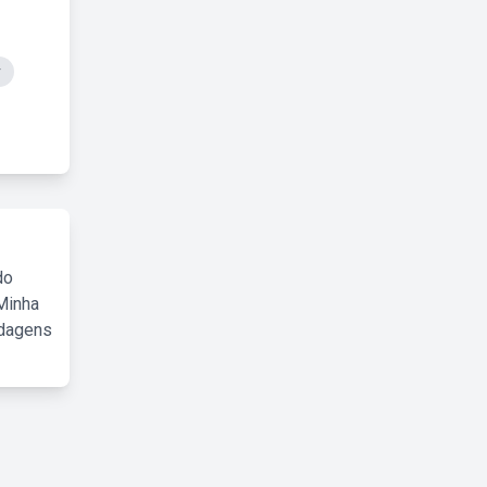
r
do
Minha
rdagens