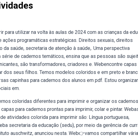
ividades
r para utilizar na volta às aulas de 2024 com as crianças da ed
 ações programáticas estratégicas. Direitos sexuais, direitos
o da saúde, secretaria de atenção à saúde,. Uma perspectiva
a série de cadernos temáticos, ensina que as pessoas são sujei
nicantes, são transformadores, criadores e. Webencontre capas
lar dos seus filhos. Temos modelos coloridos e em preto e branc
rsas capinhas para cadernos dos alunos em pdf. Estou organiza
ciais em.
os coloridas diferentes para imprimir e organizar os caderno
capas para cadernos prontas para imprimir, colar e pintar. Weba
de atividades colorida para imprimir são: Língua portuguesa,
Weba secretaria da educação (sedu), por meio da gerência de curr
tituto auschwitz, anunciou nesta. Web👉vamos compartilhar vári