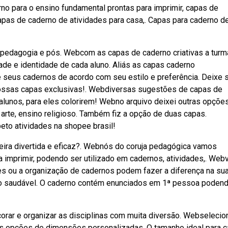
o para o ensino fundamental prontas para imprimir, capas de
 capas de caderno de atividades para casa,. Capas para caderno d
e pedagogia e pós. Webcom as capas de caderno criativas a turm
dade e identidade de cada aluno. Aliás as capas caderno
 seus cadernos de acordo com seu estilo e preferência. Deixe 
nossas capas exclusivas!. Webdiversas sugestões de capas de
 alunos, para eles colorirem! Webno arquivo deixei outras opçõe
 arte, ensino religioso. Também fiz a opção de duas capas.
eto atividades na shopee brasil!
eira divertida e eficaz?. Webnós do coruja pedagógica vamos
ra imprimir, podendo ser utilizado em cadernos, atividades,. Web
es ou a organização de cadernos podem fazer a diferença na su
ão saudável. O caderno contém enunciados em 1ª pessoa poden
rar e organizar as disciplinas com muita diversão. Webselecio
 as opções de dimensões personalizadas. O tamanho ideal para 