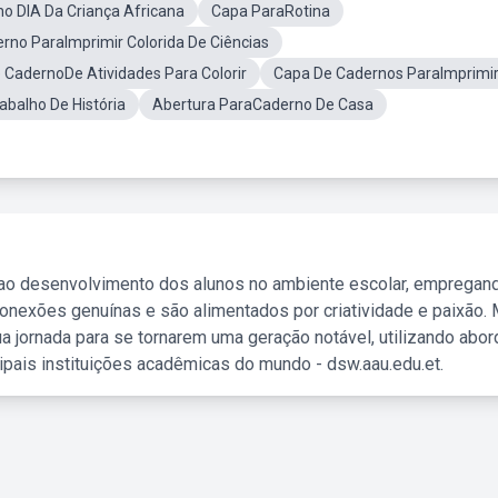
o DIA Da Criança Africana
Capa ParaRotina
rno ParaImprimir Colorida De Ciências
 CadernoDe Atividades Para Colorir
Capa De Cadernos ParaImprimi
balho De História
Abertura ParaCaderno De Casa
 ao desenvolvimento dos alunos no ambiente escolar, empregan
nexões genuínas e são alimentados por criatividade e paixão. 
a jornada para se tornarem uma geração notável, utilizando abo
ipais instituições acadêmicas do mundo - dsw.aau.edu.et.