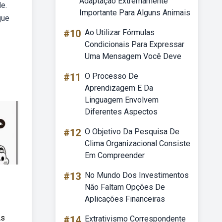
Adaptação Extremamente
de.
Importante Para Alguns Animais
que
#10
Ao Utilizar Fórmulas
Condicionais Para Expressar
Uma Mensagem Você Deve
#11
O Processo De
Aprendizagem E Da
Linguagem Envolvem
Diferentes Aspectos
#12
O Objetivo Da Pesquisa De
Clima Organizacional Consiste
Em Compreender
#13
No Mundo Dos Investimentos
Não Faltam Opções De
Aplicações Financeiras
As
#14
Extrativismo Correspondente