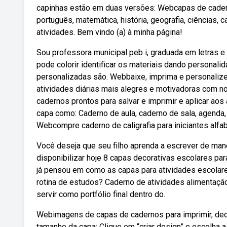
capinhas estão em duas versões: Webcapas de cadern
português, matemática, história, geografia, ciências,
atividades. Bem vindo (a) à minha página!
Sou professora municipal peb i, graduada em letras 
pode colorir identificar os materiais dando personali
personalizadas são. Webbaixe, imprima e personalize
atividades diárias mais alegres e motivadoras com 
cadernos prontos para salvar e imprimir e aplicar aos
capa como: Caderno de aula, caderno de sala, agenda,
Webcompre caderno de caligrafia para iniciantes alfab
Você deseja que seu filho aprenda a escrever de man
disponibilizar hoje 8 capas decorativas escolares pa
já pensou em como as capas para atividades escolar
rotina de estudos? Caderno de atividades alimentaç
servir como portfólio final dentro do.
Webimagens de capas de cadernos para imprimir, deco
tamanho da capa: Clique em “criar design” e escolha