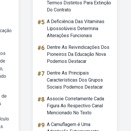
Termos Distintos Para Extinção
Do Contrato
#5
A Deficiência Das Vitaminas
Lipossolúveis Determina
ucação
Alterações Funcionais
#6
Dentre As Reivindicações Dos
tos
Pioneiros Da Educação Nova
 de
Podemos Destacar
o,
#7
Dentre As Principais
ndo
Características Dos Grupos
Sociais Podemos Destacar
s de
#8
Associe Corretamente Cada
s
Figura Ao Respectivo Canal
Mencionado No Texto
ículo
#9
A Camuflagem é Uma
as