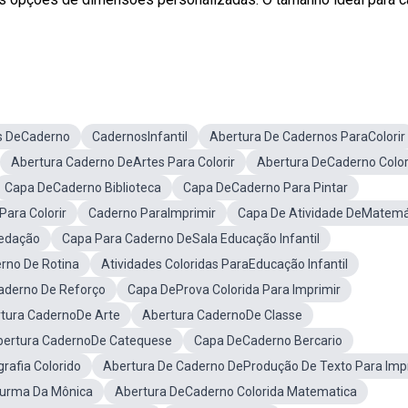
s DeCaderno
CadernosInfantil
Abertura De Cadernos ParaColorir
Abertura Caderno DeArtes Para Colorir
Abertura DeCaderno Color
Capa DeCaderno Biblioteca
Capa DeCaderno Para Pintar
ara Colorir
Caderno ParaImprimir
Capa De Atividade DeMatemá
edação
Capa Para Caderno DeSala Educação Infantil
rno De Rotina
Atividades Coloridas ParaEducação Infantil
aderno De Reforço
Capa DeProva Colorida Para Imprimir
tura CadernoDe Arte
Abertura CadernoDe Classe
bertura CadernoDe Catequese
Capa DeCaderno Bercario
afia Colorido
Abertura De Caderno DeProdução De Texto Para Imp
Turma Da Mônica
Abertura DeCaderno Colorida Matematica