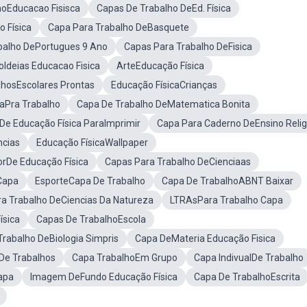
hoEducacao Fisisca
Capas De Trabalho DeEd. Física
 Física
Capa Para Trabalho DeBasquete
balho DePortugues 9 Ano
Capas Para Trabalho DeFisica
oIdeias Educacao Fisica
ArteEducação Física
lhosEscolares Prontas
Educação FísicaCrianças
paPra Trabalho
Capa De Trabalho DeMatematica Bonita
De Educação Física ParaImprimir
Capa Para Caderno DeEnsino Relig
ncias
Educação FísicaWallpaper
orDe Educação Física
Capas Para Trabalho DeCienciaas
Capa
EsporteCapa De Trabalho
Capa De TrabalhoABNT Baixar
a Trabalho DeCiencias Da Natureza
LTRAsPara Trabalho Capa
ísica
Capas De TrabalhoEscola
Trabalho DeBiologia Simpris
Capa DeMateria Educação Fisica
De Trabalhos
Capa TrabalhoEm Grupo
Capa IndivualDe Trabalho
apa
Imagem DeFundo Educação Física
Capa De TrabalhoEscrita