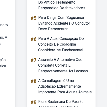
Do Antigo Testamento
Respondido Desbravadores
#5
Para Dirigir Com Segurança
Evitando Acidentes O Condutor
uanto
Deve Demonstrar
ão. A
#6
Para A Atual Concepção Do
.
Conceito De Cidadania
Considera-se Fundamental
#7
Assinale A Alternativa Que
ação
Completa Correta E
sica
Respectivamente As Lacunas
#8
A Camuflagem é Uma
Adaptação Extremamente
Importante Para Alguns Animais
#9
Flora Bacteriana De Padrão