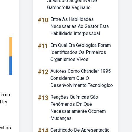
Anaeróbio Sugestiva De
Gardnerella Vaginalis
#10
Entre As Habilidades
Necessarias Ao Gestor Esta
Habilidade Interpessoal
#11
Em Qual Era Geológica Foram
Identificados Os Primeiros
Organismos Vivos
#12
Autores Como Chandler 1995
Consideram Que O
Desenvolvimento Tecnológico
ca no
#13
Reações Químicas São
 try
Fenômenos Em Que
Necessariamente Ocorrem
Mudanças
senhos
#14
Certificado De Apresentação