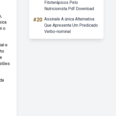
Fitoterápicos Pelo
Nutricionista Pdf Download
,
#20
Assinale A única Alternativa
sica
Que Apresenta Um Predicado
m o
Verbo-nominal
ial e
lho
de
estões
 da