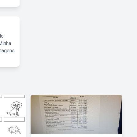
do
Minha
rdagens