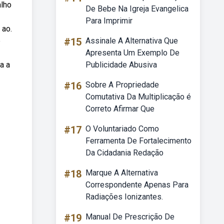
alho
De Bebe Na Igreja Evangelica
Para Imprimir
 ao.
e
#15
Assinale A Alternativa Que
Apresenta Um Exemplo De
a a
Publicidade Abusiva
#16
Sobre A Propriedade
Comutativa Da Multiplicação é
Correto Afirmar Que
#17
O Voluntariado Como
Ferramenta De Fortalecimento
Da Cidadania Redação
#18
Marque A Alternativa
Correspondente Apenas Para
Radiações Ionizantes.
#19
Manual De Prescrição De