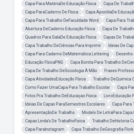
Capa Para MatériaDe Educação Física
Capa De Trabal
Capa ParaCaderno De Física
Capa ApostilaDe Educação
Capa Para Trabalho DeFaculdade Word
Capa Para Tra
Abertura DeCaderno Educação Física
Capa De Trabalh
Quadros Para SalaDe Educação Física
Capas De Traba
Capa Trabalho DeCiências Para Imprimir
Ideias De Ca
Capa Para Caderno DeMatemática Lettering
Desenho 
Educação FísicaPNG
Capa Bonita Para Trabalho DeCie
Capa De Trabalho DeSociologia À Mão
Frases Profess
Capa AtividadesEducação Física
Trabalho DeQuimica 
Como Fazer UmaCapa Para Trabalho Escolar
Capa Par
Fotos Pra Trabalho DeEducaçao Fisica
LivroEducação F
Ideias De Capas ParaSemestres Escolares
Capa Para 
ApresentaçãoDe Trabalho
Modelo De LetraPara Capa 
Capas Linda's De TrabalhoFisica
Trabalho DeHistoria C
Capa ParaInstagram
Capa Trabalho DeGeografia Flork