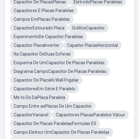
Capacitor De PlacasPlanas
EletrodoPlacas Paralelas
Capacitores E Placas Paralelas
Campos EmPlacas Paralelas
CapacitorEstourado Placa
GráficoCapacitor
ExperimentoDe Capacitor Paralelas
Capacitor PlacaInverter
Capaitor PlacasHorizontal
Ita Capacitor DeDuas Esferas
Esquema De UmCapacitor De Placas Paralelas
Diagrama CampoCapacitor De Placas Paralelas
Capacitor De PlacaHi Wall Frigelar
CapacitoresEm Série E Paralelo
Me to Do DaPlaca Paralela
Campo Entre asPlacas De Um Capacitor
CapacitorVariavel
Capacitores PlacasParalelos Vácuo
Capacitor De Placas ParalelasFormulas E0
Campo Eletrico UmCapacitor De Placas Paralelas