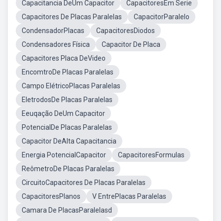
Capacitancia DeUm Capacitor
CapacitoresEm Serie
Capacitores De Placas Paralelas
CapacitorParalelo
CondensadorPlacas
CapacitoresDiodos
Condensadores Física
Capacitor De Placa
Capacitores Placa DeVideo
EncomtroDe Placas Paralelas
Campo ElétricoPlacas Paralelas
EletrodosDe Placas Paralelas
Eeuqação DeUm Capacitor
PotencialDe Placas Paralelas
Capacitor DeAlta Capacitancia
Energia PotencialCapacitor
CapacitoresFormulas
ReômetroDe Placas Paralelas
CircuitoCapacitores De Placas Paralelas
CapacitoresPlanos
V EntrePlacas Paralelas
Camara De PlacasParalelasd