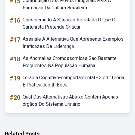
#15
Contribuição Dos Povos Indígenas Para A
Formação Da Cultura Brasileira
#16
Considerando A Situação Retratada O Que O
Cartunista Pretende Criticar
#17
Assinale A Alternativa Que Apresenta Exemplos
Ineficazes De Liderança.
#18
As Anomalias Cromossomicas Sao Bastante
Frequentes Na População Humana
#19
Terapia Cognitivo-comportamental - 3.ed.: Teoria
E Prática Judith Beck
#20
Qual Das Alternativas Abaixo Contém Apenas
órgãos Do Sistema Urinário
Related Posts