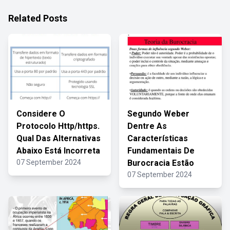
Related Posts
Considere O
Segundo Weber
Protocolo Http/https.
Dentre As
Qual Das Alternativas
Características
Abaixo Está Incorreta
Fundamentais De
07 September 2024
Burocracia Estão
07 September 2024