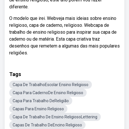
diferente.
O modelo que irei. Webveja mais ideias sobre ensino
religioso, capa de caderno, religioso. Webcapa de
trabalho de ensino religioso para inspirar sua capa de
caderno ou de matéria. Esta capa criativa traz
desenhos que remetem a algumas das mais populares
religiões.
Tags
Capa De TrabalhoEscolar Ensino Religioso
Capa Para CadernoDe Ensino Religioso
Capa Para Trabalho DeReligião
Capas Para Ensino Religioso
Capa De Trabalho De Ensino ReligiosoLettering
Capas De Trabalho DeEncino Religioso