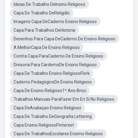
Ideias De Trabalho DeInsino Religioso
Capa Do Trabalho DeReligião
Imagens Capa DeCaderno Ensino Religioso
Capa Para Trabalhos DeHistoria
Desenhos Para Capa DeCaderno De Ensino Religioso
A MelhorCapa De Ensino Religioso
Contra Capa ParaCaderno De Ensino Religioso
Divisoria Para CardernoDe Ensino Religioso
Capa De Trabalho Ensino ReligiosoFlork
Caderno PedagógicoDe Ensino Religioso
Capa De Ensino Religioso1º Ano Bncc
Trabalhos Manuais ParaFazer Em En Si No Religioso
Capa DeAvaliaçao Ensino Religioso
Capa De Trabalho DeGeografia Lettering
Capa Ensino ReligiosoPinterest
Capa De TrabalhosEscolares Ensimo Religioso