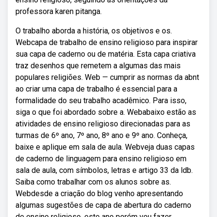
professora karen pitanga.
O trabalho aborda a história, os objetivos e os.
Webcapa de trabalho de ensino religioso para inspirar
sua capa de caderno ou de matéria. Esta capa criativa
traz desenhos que remetem a algumas das mais
populares religiões. Web — cumprir as normas da abnt
ao criar uma capa de trabalho é essencial para a
formalidade do seu trabalho acadêmico. Para isso,
siga o que foi abordado sobre a. Webabaixo estão as
atividades de ensino religioso direcionadas para as
turmas de 6º ano, 7º ano, 8º ano e 9º ano. Conheça,
baixe e aplique em sala de aula. Webveja duas capas
de caderno de linguagem para ensino religioso em
sala de aula, com símbolos, letras e artigo 33 da ldb.
Saiba como trabalhar com os alunos sobre as.
Webdesde a criação do blog venho apresentando
algumas sugestões de capa de abertura do caderno
de ensino religioso, este ano porém vou fazer