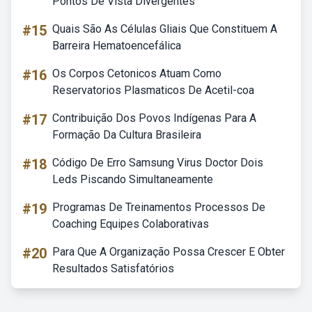
Pontos De Vista Divergentes
#15
Quais São As Células Gliais Que Constituem A
Barreira Hematoencefálica
#16
Os Corpos Cetonicos Atuam Como
Reservatorios Plasmaticos De Acetil-coa
#17
Contribuição Dos Povos Indígenas Para A
Formação Da Cultura Brasileira
#18
Código De Erro Samsung Virus Doctor Dois
Leds Piscando Simultaneamente
#19
Programas De Treinamentos Processos De
Coaching Equipes Colaborativas
#20
Para Que A Organização Possa Crescer E Obter
Resultados Satisfatórios