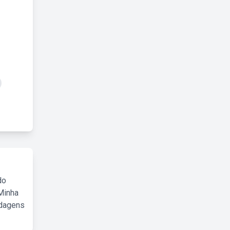
do
Minha
rdagens