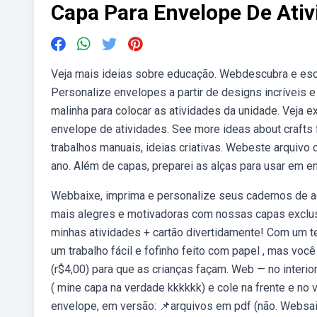
Capa Para Envelope De Ativ
Veja mais ideias sobre educação. Webdescubra e esc
Personalize envelopes a partir de designs incríveis
malinha para colocar as atividades da unidade. Veja 
envelope de atividades. See more ideas about crafts f
trabalhos manuais, ideias criativas. Webeste arquivo
ano. Além de capas, preparei as alças para usar em 
Webbaixe, imprima e personalize seus cadernos de ac
mais alegres e motivadoras com nossas capas exclus
minhas atividades + cartão divertidamente! Com um t
um trabalho fácil e fofinho feito com papel , mas voc
(r$4,00) para que as crianças façam. Web — no interi
( mine capa na verdade kkkkkk) e cole na frente e no
envelope, em versão: 📌arquivos em pdf (não. Websai