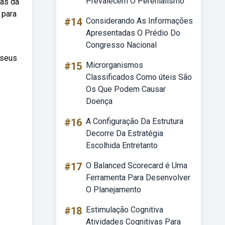
Prevalecem O Perenialismo
mas da
 para
#14
Considerando As Informações
Apresentadas O Prédio Do
Congresso Nacional
 seus
#15
Microrganismos
Classificados Como úteis São
Os Que Podem Causar
Doença
#16
A Configuração Da Estrutura
Decorre Da Estratégia
Escolhida Entretanto
#17
O Balanced Scorecard é Uma
Ferramenta Para Desenvolver
O Planejamento
#18
Estimulação Cognitiva
Atividades Cognitivas Para