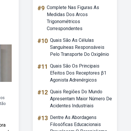
#9
Complete Nas Figuras As
Medidas Dos Arcos
Trigonométricos
Correspondentes
#10
Quais São As Células
Sanguíneas Responsáveis
Pelo Transporte Do Oxigênio
#11
Quais São Os Principais
Efeitos Dos Receptores β1
Agonista Adrenérgicos
#12
Quais Regiões Do Mundo
e
los
Apresentam Maior Número De
rtão
Acidentes Industriais
#13
Dentre As Abordagens
Filosóficas Educacionais
ora