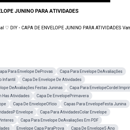
VELOPE JUNINO PARA ATIVIDADES
o canal ♡ DIY - CAPA DE ENVELOPE JUNINO PARA ATIVIDADES Va
apa Para Envelope DeProvas
Capa Para Envelope DeAvaliações
Infantil
Capa De Envelope De Atividades
lope DeAvaliações Festas Juninas
Capa Para EnvelopeCordel Impri
 Has Atividades
Capa De EnvelopePrimavera
lope
Capa De EnvelopeOfício
Capas Para EnvelopeFesta Junina
vidadesP Envelope
Capa Para AtividadesColar Envelope
interes
Capa Para Envelope DeAvaliações Em PDF
dades
Envelope Capa ParaProva
Capa De Envelope5 Ano