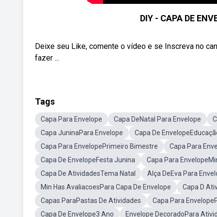
DIY - CAPA DE EN
Deixe seu Like, comente o vídeo e se Inscreva n
fazer ...
Tags
Capa Para Envelope
Capa DeNatal Para Envelope
C
Capa JuninaPara Envelope
Capa De EnvelopeEducação 
Capa Para EnvelopePrimeiro Bimestre
Capa Para Enve
Capa De EnvelopeFesta Junina
Capa Para EnvelopeMin
Capa De AtividadesTema Natal
Alça DeEva Para Enve
Min Has AvaliacoesPara Capa De Envelope
Capa D Ati
Capas ParaPastas De Atividades
Capa Para EnvelopeP
Capa De Envelope3 Ano
Envelope DecoradoPara Ativi