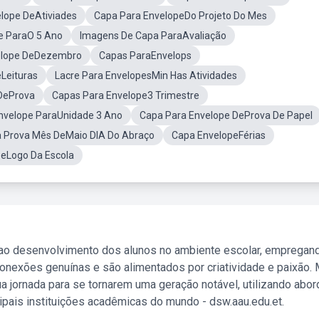
lope DeAtiviades
Capa Para EnvelopeDo Projeto Do Mes
e ParaO 5 Ano
Imagens De Capa ParaAvaliação
elope DeDezembro
Capas ParaEnvelops
Leituras
Lacre Para EnvelopesMin Has Atividades
DeProva
Capas Para Envelope3 Trimestre
nvelope ParaUnidade 3 Ano
Capa Para Envelope DeProva De Papel
 Prova Mês DeMaio DIA Do Abraço
Capa EnvelopeFérias
eLogo Da Escola
 ao desenvolvimento dos alunos no ambiente escolar, empregan
nexões genuínas e são alimentados por criatividade e paixão. 
a jornada para se tornarem uma geração notável, utilizando abo
ipais instituições acadêmicas do mundo - dsw.aau.edu.et.