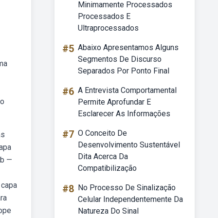
Minimamente Processados
Processados E
Ultraprocessados
#5
Abaixo Apresentamos Alguns
Segmentos De Discurso
uma
Separados Por Ponto Final
#6
A Entrevista Comportamental
do
Permite Aprofundar E
Esclarecer As Informações
#7
O Conceito De
as
Desenvolvimento Sustentável
capa
Dita Acerca Da
eb —
Compatibilização
 capa
#8
No Processo De Sinalização
ra
Celular Independentemente Da
lope
Natureza Do Sinal