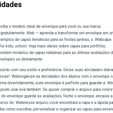
idades
olha o modelo ideal de envelope para você ou sua marca.
 e gratuitamente. Web — aprenda a transformar um envelope em 
exemplos de capas temáticas para as festas juninas, o. Webcapa
or kids, school. Veja mais ideias sobre capas para portfólio,
 contem modelos de capas natalinas para as últimas avaliações 
envelopes ou diretamente
ordo com seu estilo e preferência. Deixe suas atividades diári
ivas!. Weborganize as atividades dos alunos com o envelope 
ema divertidamente, este envelope é perfeito para guardar e. W
ê pode usar eva também. Se quiser comprar o arquivo para colorir
or do envelope guarde as avaliações, feche o envelope, encaixe a
 verso do. Webnesse arquivo você encontrará a capa e a lapela pa
ba como escolher, personalizar e organizar as capas para enve