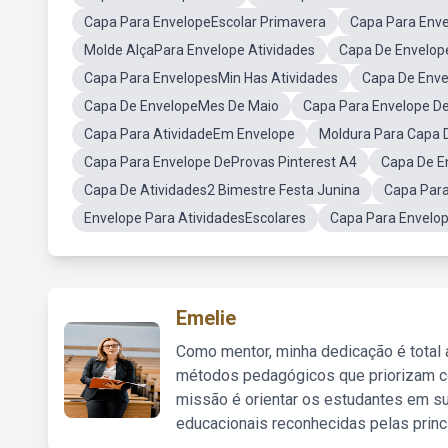
Capa Para EnvelopeEscolar Primavera
Capa Para Enve
Molde AlçaPara Envelope Atividades
Capa De Envelop
Capa Para EnvelopesMin Has Atividades
Capa De Env
Capa De EnvelopeMes De Maio
Capa Para Envelope De
Capa Para AtividadeEm Envelope
Moldura Para Capa 
Capa Para Envelope DeProvas Pinterest A4
Capa De E
Capa De Atividades2 Bimestre Festa Junina
Capa Para
Envelope Para AtividadesEscolares
Capa Para Envelop
Emelie
Como mentor, minha dedicação é total
métodos pedagógicos que priorizam co
missão é orientar os estudantes em su
educacionais reconhecidas pelas princ