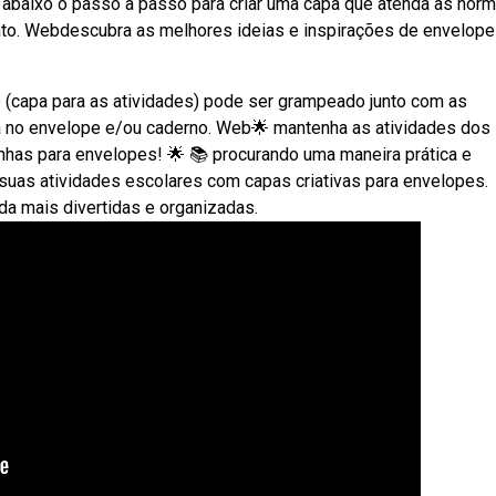
abaixo o passo a passo para criar uma capa que atenda às nor
nto. Webdescubra as melhores ideias e inspirações de envelope
o (capa para as atividades) pode ser grampeado junto com as
ada no envelope e/ou caderno. Web🌟 mantenha as atividades dos
has para envelopes! 🌟 📚 procurando uma maneira prática e
suas atividades escolares com capas criativas para envelopes.
nda mais divertidas e organizadas.