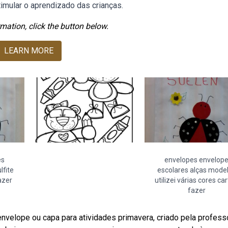
timular o aprendizado das crianças.
mation, click the button below.
LEARN MORE
es
envelopes envelop
lfite
escolares alças mode
azer
utilizei várias cores ca
fazer
nvelope ou capa para atividades primavera, criado pela profess