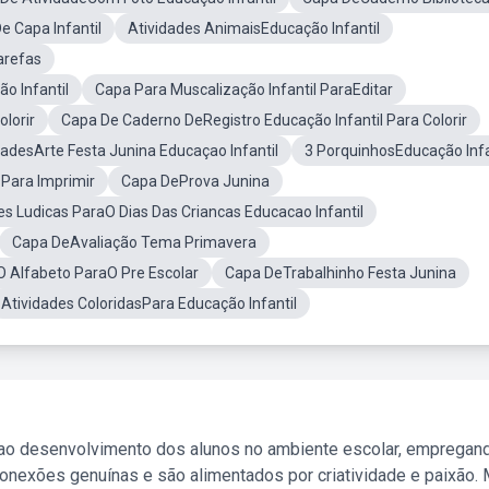
 Capa Infantil
Atividades AnimaisEducação Infantil
arefas
o Infantil
Capa Para Muscalização Infantil ParaEditar
lorir
Capa De Caderno DeRegistro Educação Infantil Para Colorir
dadesArte Festa Junina Educaçao Infantil
3 PorquinhosEducação Infa
sPara Imprimir
Capa DeProva Junina
es Ludicas ParaO Dias Das Criancas Educacao Infantil
Capa DeAvaliação Tema Primavera
O Alfabeto ParaO Pre Escolar
Capa DeTrabalhinho Festa Junina
Atividades ColoridasPara Educação Infantil
 ao desenvolvimento dos alunos no ambiente escolar, empregan
nexões genuínas e são alimentados por criatividade e paixão. 