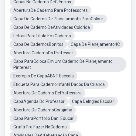
Capas No Caderno DeCiências
AberturaDe Caderno Para Professores
Capa De Caderno De Planejamento ParaColorir
Capa De Caderno DeAtividades Colorida
Letras ParaTitulo Em Caderno
Capa De CadernosBonitos
Capa De Planejamento4C
Abertura CadernoDo Professor
Capa ParaColoca Em Um Caderno De Planejamento
Pinterest
Exemplo De CapaABNT Escxola
Etiqueta Para CadernoInfantil Dados Da Crianca
Abertura De Caderno DeProfessora
CapaAgenda Do Professor
Capa DeIngles Escolar
Abertura De CadernoCorujinha
Capa ParaPortfólio Dani Educar
Grafiti Pra Fazer NoCaderno
Atividades DeAlfabetização Capa