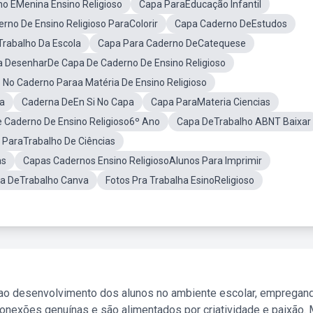
o EMenina Ensino Religioso
Capa ParaEducação Infantil
rno De Ensino Religioso ParaColorir
Capa Caderno DeEstudos
rabalho Da Escola
Capa Para Caderno DeCatequese
 DesenharDe Capa De Caderno De Ensino Religioso
No Caderno Paraa Matéria De Ensino Religioso
a
Caderna DeEn Si No Capa
Capa ParaMateria Ciencias
 Caderno De Ensino Religioso6º Ano
Capa DeTrabalho ABNT Baixar
 ParaTrabalho De Ciências
as
Capas Cadernos Ensino ReligiosoAlunos Para Imprimir
pa DeTrabalho Canva
Fotos Pra Trabalha EsinoReligioso
 ao desenvolvimento dos alunos no ambiente escolar, empregan
nexões genuínas e são alimentados por criatividade e paixão. 