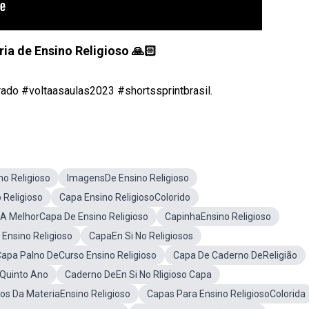
ia de Ensino Religioso 🙏🏻
ado #voltaasaulas2023 #shortssprintbrasil.
no Religioso
ImagensDe Ensino Religioso
Religioso
Capa Ensino ReligiosoColorido
A MelhorCapa De Ensino Religioso
CapinhaEnsino Religioso
Ensino Religioso
CapaEn Si No Religiosos
apa Palno DeCurso Ensino Religioso
Capa De Caderno DeReligião
oQuinto Ano
Caderno DeEn Si No Rligioso Capa
s Da MateriaEnsino Religioso
Capas Para Ensino ReligiosoColorida