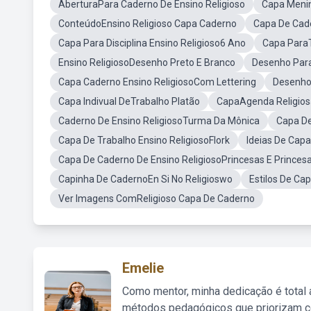
AberturaPara Caderno De Ensino Religioso
Capa Menin
ConteúdoEnsino Religioso Capa Caderno
Capa De Cade
Capa Para Disciplina Ensino Religioso6 Ano
Capa ParaT
Ensino ReligiosoDesenho Preto E Branco
Desenho Para
Capa Caderno Ensino ReligiosoCom Lettering
Desenho 
Capa Indivual DeTrabalho Platão
CapaAgenda Religios
Caderno De Ensino ReligiosoTurma Da Mônica
Capa De
Capa De Trabalho Ensino ReligiosoFlork
Ideias De Capa
Capa De Caderno De Ensino ReligiosoPrincesas E Princes
Capinha De CadernoEn Si No Religioswo
Estilos De Ca
Ver Imagens ComReligioso Capa De Caderno
Emelie
Como mentor, minha dedicação é total
métodos pedagógicos que priorizam co