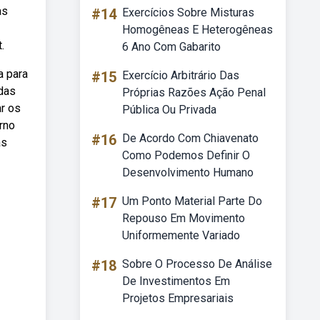
as
#14
Exercícios Sobre Misturas
Homogêneas E Heterogêneas
.
6 Ano Com Gabarito
a para
#15
Exercício Arbitrário Das
idas
Próprias Razões Ação Penal
ar os
Pública Ou Privada
rno
#16
De Acordo Com Chiavenato
as
Como Podemos Definir O
Desenvolvimento Humano
#17
Um Ponto Material Parte Do
Repouso Em Movimento
Uniformemente Variado
#18
Sobre O Processo De Análise
De Investimentos Em
Projetos Empresariais