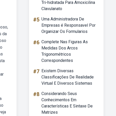
Tri-hidratada Para Amoxicilina
Clavulanato
#5
Uma Administradora De
Empresas é Responsavel Por
ioso,
Organizar Os Formularios
s da
ioso
#6
Complete Nas Figuras As
no
Medidas Dos Arcos
as
Trigonométricos
Correspondentes
sta
#7
Existem Diversas
car
Classificações De Realidade
Virtual E Diversos Sistemas
#8
Considerando Seus
a
Conhecimentos Em
so
Características E Sintaxe De
veja
Matrizes