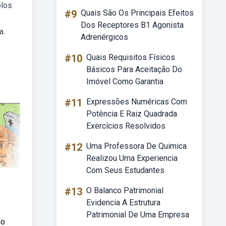
olos
#9
Quais São Os Principais Efeitos
Dos Receptores B1 Agonista
a.
Adrenérgicos
#10
Quais Requisitos Físicos
Básicos Para Aceitação Do
Imóvel Como Garantia
#11
Expressões Numéricas Com
Potência E Raiz Quadrada
Exercícios Resolvidos
#12
Uma Professora De Quimica
Realizou Uma Experiencia
Com Seus Estudantes
#13
O Balanco Patrimonial
Evidencia A Estrutura
Patrimonial De Uma Empresa
no