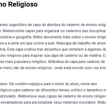
o Religioso
mas sugestões de capa de abertura do caderno de ensino relig
i. Webencontre capas para organizar os cadernos das disciplina
história e geografia. Webo documento trata sobre o ensino relig
ra e a série em que ocorre a aula. Webcapa de trabalho de ensi
téria. Esta capa criativa traz desenhos que remetem a algumas d
no religioso para inspirar sua capa de caderno ou de matéria. E
as mais populares religiões. Webideia de capa para caderno de
r mais, não de ensino religioso , onde está escrito isso vou tro
aluno. Ele contém espaços para o nome do aluno, nome das
ligioso para caderno de diferentes temas, estilos e tamanhos n
driculado,. Webrenove suas capas de caderno de ensino religio
s encantadoras para personalizar seus materiais escolares. Web