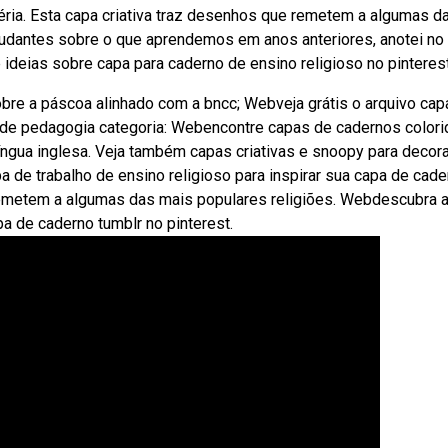
téria. Esta capa criativa traz desenhos que remetem a algumas d
tudantes sobre o que aprendemos em anos anteriores, anotei no
deias sobre capa para caderno de ensino religioso no pinterest
bre a páscoa alinhado com a bncc; Webveja grátis o arquivo cap
a de pedagogia categoria: Webencontre capas de cadernos color
 língua inglesa. Veja também capas criativas e snoopy para decor
 de trabalho de ensino religioso para inspirar sua capa de cade
 remetem a algumas das mais populares religiões. Webdescubra 
a de caderno tumblr no pinterest.