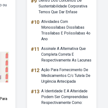
#9
Dentro Dos Conceitos De
o ou
Sustentabilidade Corporativa
Temos Que Dar Enfase
#10
Atividades Com
Monossílabas Dissílabas
Trissílabas E Polissílabas 4o
Ano
#11
Assinale A Alternativa Que
Completa Correta E
Respectivamente As Lacunas
#12
Ação Para Fornecimento De
Medicamentos C/c Tutela De
Urgência Antecipada
#13
A Identidade E A Alteridade
Podem Ser Compreendidas
 Para
Respectivamente Como: