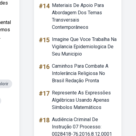
ades
#14
Materiais De Apoio Para
Abordagem Dos Temas
Transversais
ental
Contemporâneos
ernos
.
#15
Imagine Que Voce Trabalha Na
Vigilancia Epidemiologica De
Seu Municipio
#16
Caminhos Para Combate A
Intolerância Religiosa No
Brasil Redação Pronta
lorir
#17
Represente As Expressões
Algébricas Usando Apenas
Símbolos Matemáticos
#18
Audiência Criminal De
Instrução 07 Processo:
0028418-76.2016.8.12.0001