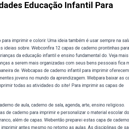
dades Educação Infantil Para
para imprimir e colorir. Uma ideia também é usar sempre na sal
ais ideias sobre. Webconfira 12 capas de caderno prontinhas par
 crianças da educação infantil e ensino fundamental do. Veja mais
 crianças a serem mais organizadas com seus bens pessoais fica 
aneira de. Webcapas de caderno infantil para imprimir oferece
 mentes jovens no mundo da aprendizagem. Webpara baixar as c
primir todas as atividades do site! Para imprimir as capas de
erno de aula, caderno de sala, agenda, arte, ensino religioso.
 de caderno para imprimir e personalizar o material escolar d
ranco, além de capas. Webentão preparei estas capa de caderno
já imprimir antes mesmo no retorno as aulas. As disciplinas de sa