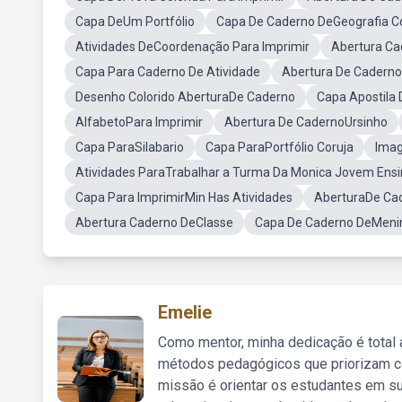
Capa DeUm Portfólio
Capa De Caderno DeGeografia Co
Atividades DeCoordenação Para Imprimir
Abertura Ca
Capa Para Caderno De Atividade
Abertura De Caderno
Desenho Colorido AberturaDe Caderno
Capa Apostila 
AlfabetoPara Imprimir
Abertura De CadernoUrsinho
Capa ParaSilabario
Capa ParaPortfólio Coruja
Imag
Atividades ParaTrabalhar a Turma Da Monica Jovem Ens
Capa Para ImprimirMin Has Atividades
AberturaDe Cad
Abertura Caderno DeClasse
Capa De Caderno DeMenin
Emelie
Como mentor, minha dedicação é total
métodos pedagógicos que priorizam co
missão é orientar os estudantes em su