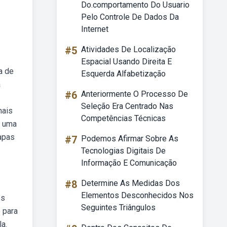
Do.comportamento Do Usuario
Pelo Controle De Dados Da
Internet
#5
Atividades De Localização
Espacial Usando Direita E
a de
Esquerda Alfabetização
a
#6
Anteriormente O Processo De
Seleção Era Centrado Nas
mais
Competências Técnicas
m uma
apas
#7
Podemos Afirmar Sobre As
Tecnologias Digitais De
Informação E Comunicação
#8
Determine As Medidas Dos
Elementos Desconhecidos Nos
os
Seguintes Triângulos
 para
la.