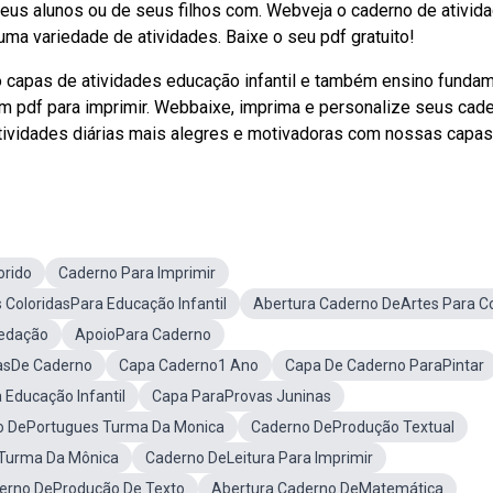
seus alunos ou de seus filhos com. Webveja o caderno de ativid
uma variedade de atividades. Baixe o seu pdf gratuito!
capas de atividades educação infantil e também ensino fundam
m pdf para imprimir. Webbaixe, imprima e personalize seus cad
atividades diárias mais alegres e motivadoras com nossas capas
orido
Caderno Para Imprimir
 ColoridasPara Educação Infantil
Abertura Caderno DeArtes Para Co
edação
ApoioPara Caderno
asDe Caderno
Capa Caderno1 Ano
Capa De Caderno ParaPintar
Educação Infantil
Capa ParaProvas Juninas
o DePortugues Turma Da Monica
Caderno DeProdução Textual
Turma Da Mônica
Caderno DeLeitura Para Imprimir
erno DeProdução De Texto
Abertura Caderno DeMatemática