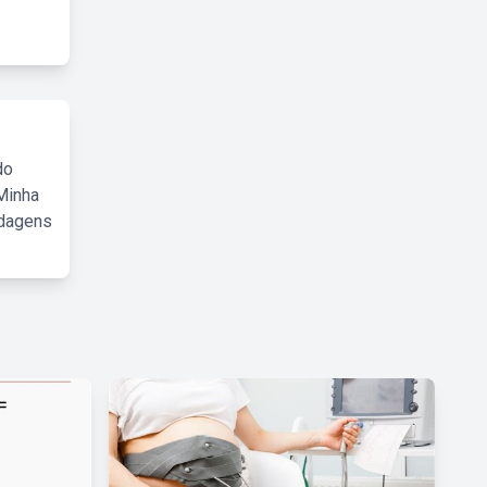
do
Minha
rdagens