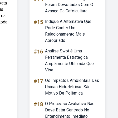
xata
Foram Devastadas Com O
is
Avanço Da Cafeicultura
 da
#15
Indique A Alternativa Que
 toda
Pode Conter Um
Relacionamento Mais
Apropriado
#16
Análise Swot é Uma
Ferramenta Estrategica
Amplamente Utilizada Que
Visa
#17
Os Impactos Ambientais Das
Usinas Hidrelétricas São
Motivo De Polêmica
#18
O Processo Avaliativo Não
Deve Estar Centrado No
Entendimento Imediato