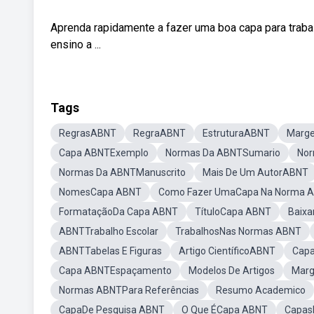
Aprenda rapidamente a fazer uma boa capa para trab
ensino a ...
Tags
RegrasABNT
RegraABNT
EstruturaABNT
Marg
Capa ABNTExemplo
Normas Da ABNTSumario
Nor
Normas Da ABNTManuscrito
Mais De Um AutorABNT
NomesCapa ABNT
Como Fazer UmaCapa Na Norma 
FormataçãoDa Capa ABNT
TítuloCapa ABNT
Baix
ABNTTrabalho Escolar
TrabalhosNas Normas ABNT
ABNTTabelas E Figuras
Artigo CientíficoABNT
Capa
Capa ABNTEspaçamento
Modelos De Artigos
Marg
Normas ABNTPara Referências
Resumo Academico
CapaDe Pesquisa ABNT
O Que ÉCapa ABNT
Capas