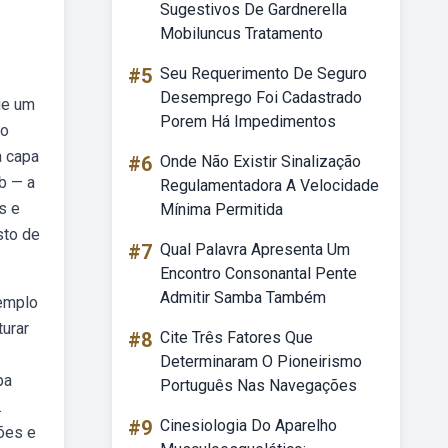
Sugestivos De Gardnerella
Mobiluncus Tratamento
#5
Seu Requerimento De Seguro
Desemprego Foi Cadastrado
ie um
Porem Há Impedimentos
 o
a capa
#6
Onde Não Existir Sinalização
b — a
Regulamentadora A Velocidade
s e
Mínima Permitida
sto de
#7
Qual Palavra Apresenta Um
Encontro Consonantal Pente
Admitir Samba Também
xemplo
urar
#8
Cite Três Fatores Que
Determinaram O Pioneirismo
pa
Português Nas Navegações
.
#9
Cinesiologia Do Aparelho
ões e