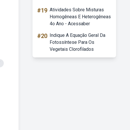
#19
Atividades Sobre Misturas
Homogêneas E Heterogêneas
4o Ano - Acessaber
#20
Indique A Equação Geral Da
Fotossíntese Para Os
Vegetais Clorofilados
T