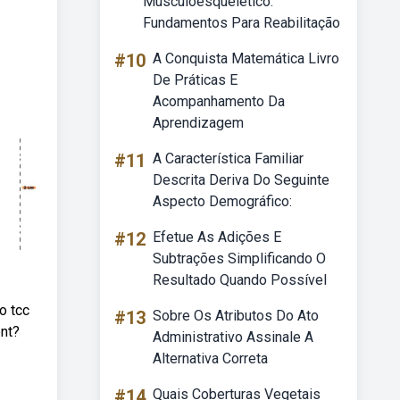
Musculoesquelético:
Fundamentos Para Reabilitação
#10
A Conquista Matemática Livro
De Práticas E
Acompanhamento Da
Aprendizagem
#11
A Característica Familiar
Descrita Deriva Do Seguinte
Aspecto Demográfico:
#12
Efetue As Adições E
Subtrações Simplificando O
Resultado Quando Possível
o tcc
#13
Sobre Os Atributos Do Ato
bnt?
Administrativo Assinale A
Alternativa Correta
#14
Quais Coberturas Vegetais