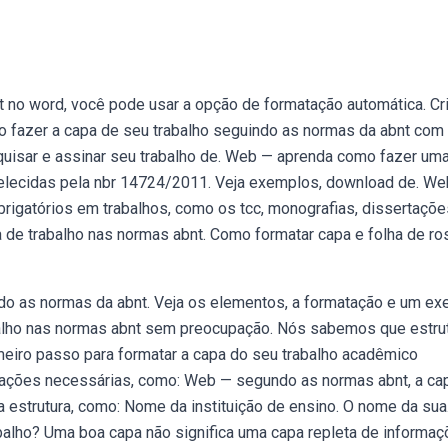
t no word, você pode usar a opção de formatação automática. Cr
fazer a capa de seu trabalho seguindo as normas da abnt com
squisar e assinar seu trabalho de. Web — aprenda como fazer um
belecidas pela nbr 14724/2011. Veja exemplos, download de. We
rigatórios em trabalhos, como os tcc, monografias, dissertaçõe
 de trabalho nas normas abnt. Como formatar capa e folha de ro
do as normas da abnt. Veja os elementos, a formatação e um e
abalho nas normas abnt sem preocupação. Nós sabemos que estrut
meiro passo para formatar a capa do seu trabalho acadêmico
rmações necessárias, como: Web — segundo as normas abnt, a ca
estrutura, como: Nome da instituição de ensino. O nome da sua
alho? Uma boa capa não significa uma capa repleta de informaç