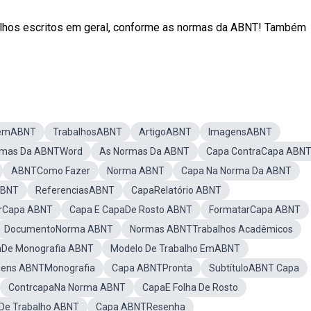
alhos escritos em geral, conforme as normas da ABNT! Também
emABNT
TrabalhosABNT
ArtigoABNT
ImagensABNT
mas Da ABNTWord
As Normas Da ABNT
Capa ContraCapa ABN
ABNTComo Fazer
Norma ABNT
Capa Na Norma Da ABNT
ABNT
ReferenciasABNT
CapaRelatório ABNT
arCapa ABNT
Capa E CapaDe Rosto ABNT
FormatarCapa ABNT
DocumentoNorma ABNT
Normas ABNTTrabalhos Acadêmicos
De Monografia ABNT
Modelo De Trabalho EmABNT
ens ABNTMonografia
Capa ABNTPronta
SubtítuloABNT Capa
ContrcapaNa Norma ABNT
CapaE Folha De Rosto
De Trabalho ABNT
Capa ABNTResenha