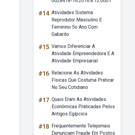
0028418-76.2016.8.12.0001
#14
Atividades Sistema
Reprodutor Masculino E
Feminino 5o Ano Com
Gabarito
#15
Vamos Diferenciar A
Atividade Empreendedora E A
Atividade Empresarial
#16
Relacione As Atividades
Físicas Que Costuma Praticar
No Seu Cotidiano
#17
Quais Eram As Atividades
Econômicas Praticadas Pelos
Antigos Egípcios
#18
Frequentemente Telejornais
Denunciam Fraude Em Postos