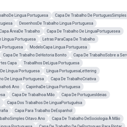
balhoDe Lingua Portuguesa
Capa De Trabalho De PortuguesSimples
tugiesa
DesenhosDe Trabalho Lingua Portuguesa
Capa ÁreaDe Trabalho
Capa De Trabalho De LinguaPortuguesea
 Língua Portuguesa
Letras ParaCapa De Trabalho
a Portuguesa
ModeloCapa Lingua Portuguesa
Capa De Trabalho DeHistoria Bonito
Capa De TrabalhoSobre a Ser
rtes Capa
Traballhos DeLigua Portuguesa
aDe Língua Portuguesa
Língua PortuguesaLettering
ho De Lingua Portuguesa
Capa De TrabalhoCriativa
balho6 Ano
CapinhaDe Língua Portuguesa
esa
Capa De Trabalhoa Mão
Capa De PortuguesIdeias
a
Capa Dos Trabalhos De LinguaPortuguêsa
rafia
Capa Para Trabalho DeEspanhol
balhoSimples Oitavo Ano
Capa De Trabalho DeSociologia À Mão
Lingua Portuguesa
Capa De Trabalho De DePortogues Para Pintar