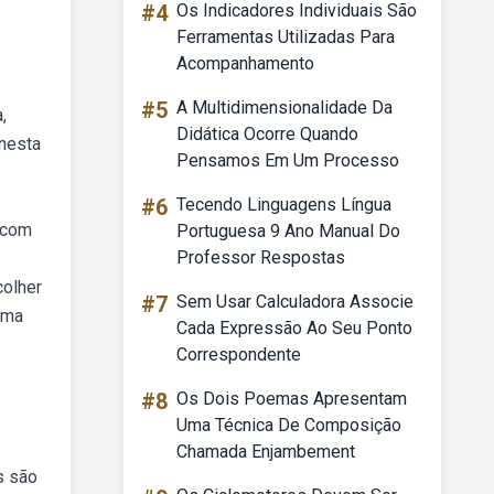
#4
Os Indicadores Individuais São
Ferramentas Utilizadas Para
Acompanhamento
#5
A Multidimensionalidade Da
,
Didática Ocorre Quando
 nesta
Pensamos Em Um Processo
#6
Tecendo Linguagens Língua
o com
Portuguesa 9 Ano Manual Do
Professor Respostas
colher
#7
Sem Usar Calculadora Associe
rma
Cada Expressão Ao Seu Ponto
Correspondente
#8
Os Dois Poemas Apresentam
Uma Técnica De Composição
Chamada Enjambement
s são