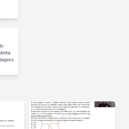
do
Minha
rdagens