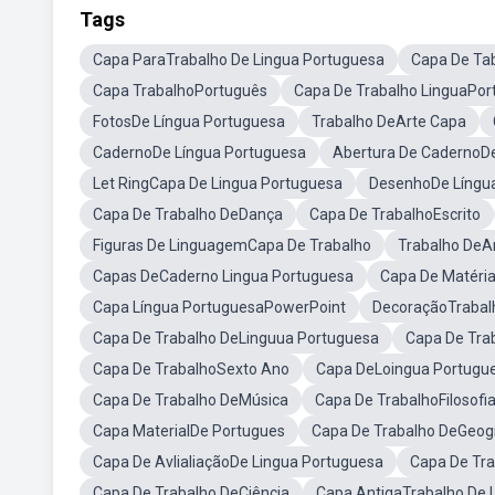
Tags
Capa ParaTrabalho De Lingua Portuguesa
Capa De Ta
Capa TrabalhoPortuguês
Capa De Trabalho LinguaPor
FotosDe Língua Portuguesa
Trabalho DeArte Capa
CadernoDe Língua Portuguesa
Abertura De CadernoDe
Let RingCapa De Lingua Portuguesa
DesenhoDe Língu
Capa De Trabalho DeDança
Capa De TrabalhoEscrito
Figuras De LinguagemCapa De Trabalho
Trabalho DeA
Capas DeCaderno Lingua Portuguesa
Capa De Matéri
Capa Língua PortuguesaPowerPoint
DecoraçãoTrabal
Capa De Trabalho DeLinguua Portuguesa
Capa De Tra
Capa De TrabalhoSexto Ano
Capa DeLoingua Portugu
Capa De Trabalho DeMúsica
Capa De TrabalhoFilosofi
Capa MaterialDe Portugues
Capa De Trabalho DeGeog
Capa De AvlialiaçãoDe Lingua Portuguesa
Capa De Tra
Capa De Trabalho DeCiência
Capa AntigaTrabalho De 