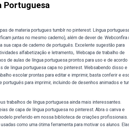
a Portuguesa
as de materia portugues tumblr no pinterest. Língua portuguesa
ês ficam juntas no mesmo caderno), além de dever de. Webconfira
 sua capa de caderno de português. Excelente sugestão para
atividades alfabetização e letramento,. Webcapa de trabalho de
anos de aulas de língua portuguesa prontos para uso e de acord
s de lingua portuguesa capa no pinterest. Websabendo disso e
alho escolar prontas para editar e imprimir, basta conferir e es
e português para imprimir, incluindo de desenhos animados e tu
us trabalhos de língua portuguesa ainda mais interessantes.
as de capa de língua portuguesa no pinterest. Abra o canva e
odelo preferido em nossa biblioteca de criações profissionais.
usadas como uma ótima ferramenta para motivar os alunos. Ela