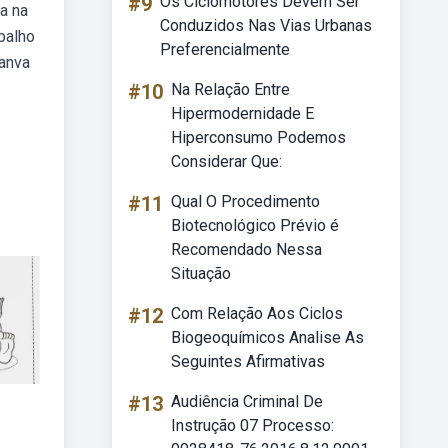
#9
Os Ciclomotores Devem Ser
a na
Conduzidos Nas Vias Urbanas
balho
Preferencialmente
canva
#10
Na Relação Entre
Hipermodernidade E
Hiperconsumo Podemos
Considerar Que:
#11
Qual O Procedimento
Biotecnológico Prévio é
Recomendado Nessa
Situação
#12
Com Relação Aos Ciclos
Biogeoquímicos Analise As
Seguintes Afirmativas
#13
Audiência Criminal De
Instrução 07 Processo: