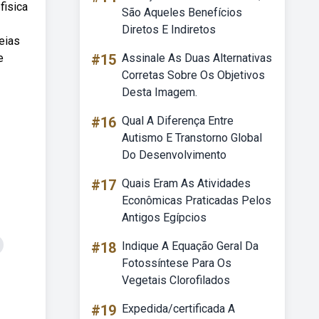
fisica
São Aqueles Benefícios
Diretos E Indiretos
eias
e
#15
Assinale As Duas Alternativas
Corretas Sobre Os Objetivos
Desta Imagem.
#16
Qual A Diferença Entre
Autismo E Transtorno Global
Do Desenvolvimento
#17
Quais Eram As Atividades
Econômicas Praticadas Pelos
Antigos Egípcios
#18
Indique A Equação Geral Da
Fotossíntese Para Os
Vegetais Clorofilados
#19
Expedida/certificada A