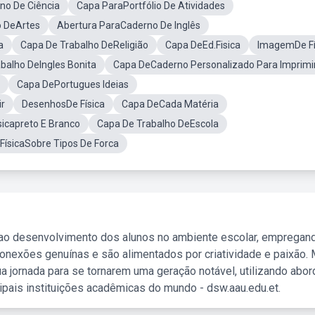
no De Ciência
Capa ParaPortfólio De Atividades
o DeArtes
Abertura ParaCaderno De Inglês
a
Capa De Trabalho DeReligião
Capa DeEd.Fisica
ImagemDe Fí
balho DeIngles Bonita
Capa DeCaderno Personalizado Para Imprimi
Capa DePortugues Ideias
ir
DesenhosDe Física
Capa DeCada Matéria
sicapreto E Branco
Capa De Trabalho DeEscola
FísicaSobre Tipos De Forca
 ao desenvolvimento dos alunos no ambiente escolar, empregan
nexões genuínas e são alimentados por criatividade e paixão. 
a jornada para se tornarem uma geração notável, utilizando abo
ipais instituições acadêmicas do mundo - dsw.aau.edu.et.