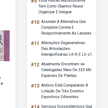
#9
Essa Funcao Administrativa
Tem Como Objetivo Reunir
Organizar E Integrar
#10
Assinale A Alternativa Que
Completa Correta E
Respectivamente As Lacunas
#11
Alterações Degenerativas
Das Articulações
Interapofisárias L4-l5 E L5-s1
#12
Atualmente Encontram-se
Catalogadas Mais De 320 Mil
Espécies De Plantas
s
 a
#13
Antônio Está Comparando A
Lotação De Três Eventos
Esportivos Diferentes
#14
Serviços Ecossistêmicos Que