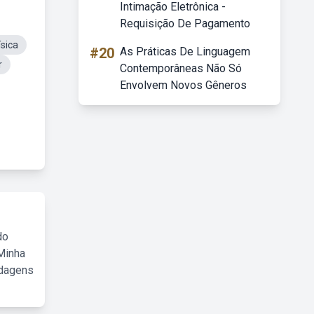
Intimação Eletrônica -
Requisição De Pagamento
sica
#20
As Práticas De Linguagem
r
Contemporâneas Não Só
Envolvem Novos Gêneros
do
Minha
rdagens