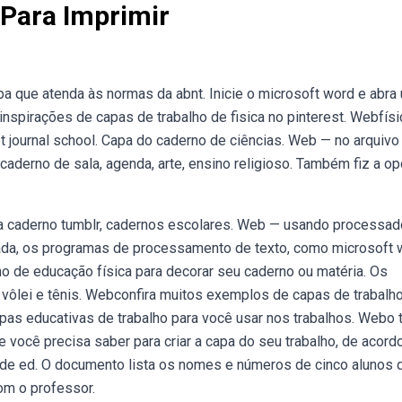
 Para Imprimir
a que atenda às normas da abnt. Inicie o microsoft word e abra
spirações de capas de trabalho de fisica no pinterest. Webfísi
et journal school. Capa do caderno de ciências. Web — no arquivo
caderno de sala, agenda, arte, ensino religioso. Também fiz a o
ra caderno tumblr, cadernos escolares. Web — usando processa
itada, os programas de processamento de texto, como microsoft
o de educação física para decorar seu caderno ou matéria. Os
vôlei e tênis. Webconfira muitos exemplos de capas de trabalh
apas educativas de trabalho para você usar nos trabalhos. Webo 
 você precisa saber para criar a capa do seu trabalho, de acor
 de ed. O documento lista os nomes e números de cinco alunos 
om o professor.