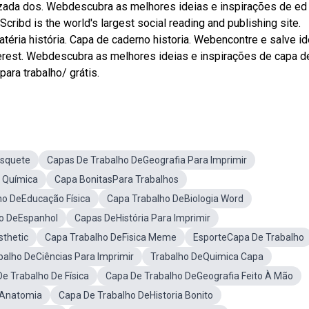
mizada dos. Webdescubra as melhores ideias e inspirações de ed 
Scribd is the world's largest social reading and publishing site.
téria história. Capa de caderno historia. Webencontre e salve id
nterest. Webdescubra as melhores ideias e inspirações de capa d
para trabalho/ grátis.
asquete
Capas De Trabalho DeGeografia Para Imprimir
 Química
Capa BonitasPara Trabalhos
o DeEducação Física
Capa Trabalho DeBiologia Word
o DeEspanhol
Capas DeHistória Para Imprimir
thetic
Capa Trabalho DeFisica Meme
EsporteCapa De Trabalho
balho DeCiências Para Imprimir
Trabalho DeQuimica Capa
e Trabalho De Física
Capa De Trabalho DeGeografia Feito À Mão
oAnatomia
Capa De Trabalho DeHistoria Bonito