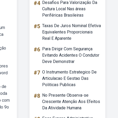
#4
Desafios Para Valorização Da
Cultura Local Nas áreas
Periféricas Brasileiras
#5
Taxas De Juros Nominal Efetiva
 um
Equivalentes Proporcionais
ca
Real E Aparente
pção
#6
Para Dirigir Com Segurança
Evitando Acidentes O Condutor
Deve Demonstrar
dores
#7
O Instrumento Estrategico De
 word
Articulacao E Gestao Das
Politicas Publicas
o de
toda
#8
No Presente Observa-se
do com
Crescente Atenção Aos Efeitos
do 9o
Da Atividade Humana