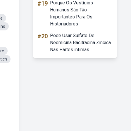
#19
Porque Os Vestígios
Humanos São Tão
Importantes Para Os
re
Historiadores
nho
#20
Pode Usar Sulfato De
Neomicina Bacitracina Zincica
Nas Partes íntimas
tre
tich