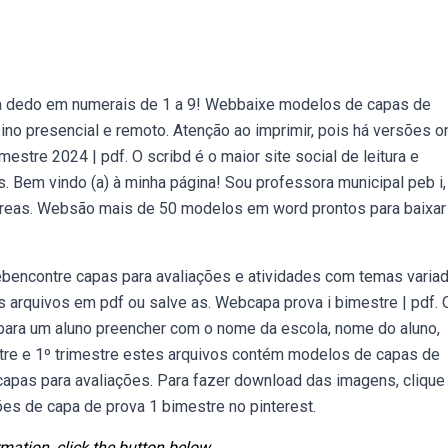
a a dedo em numerais de 1 a 9! Webbaixe modelos de capas de
ino presencial e remoto. Atenção ao imprimir, pois há versões on
re 2024 | pdf. O scribd é o maior site social de leitura e
 Bem vindo (a) à minha página! Sou professora municipal peb i,
áreas. Websão mais de 50 modelos em word prontos para baixar
bencontre capas para avaliações e atividades com temas variad
 os arquivos em pdf ou salve as. Webcapa prova i bimestre | pdf. 
para um aluno preencher com o nome da escola, nome do aluno,
tre e 1º trimestre estes arquivos contém modelos de capas de
apas para avaliações. Para fazer download das imagens, clique
s de capa de prova 1 bimestre no pinterest.
mation, click the button below.