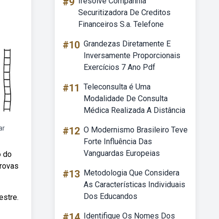
#9
Iresolve Companhia
Securitizadora De Creditos
Financeiros S.a. Telefone
#10
Grandezas Diretamente E
Inversamente Proporcionais
Exercícios 7 Ano Pdf
#11
Teleconsulta é Uma
Modalidade De Consulta
Médica Realizada A Distância
ar
#12
O Modernismo Brasileiro Teve
Forte Influência Das
Vanguardas Europeias
o do
provas
#13
Metodologia Que Considera
As Características Individuais
Dos Educandos
estre.
#14
Identifique Os Nomes Dos