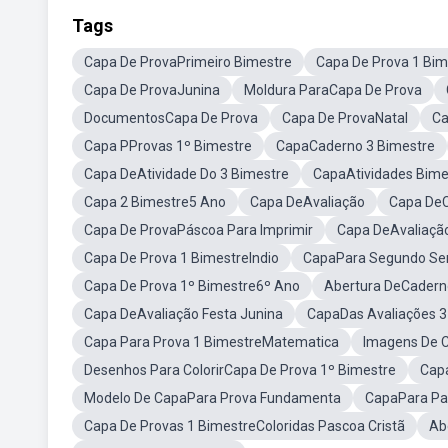
Tags
Capa De ProvaPrimeiro Bimestre
Capa De Prova 1 Bim
Capa De ProvaJunina
Moldura ParaCapa De Prova
DocumentosCapa De Prova
Capa De ProvaNatal
Ca
Capa PProvas 1º Bimestre
CapaCaderno 3 Bimestre
Capa DeAtividade Do 3 Bimestre
CapaAtividades Bime
Capa 2 Bimestre5 Ano
Capa DeAvaliação
Capa De
Capa De ProvaPáscoa Para Imprimir
Capa DeAvaliação
Capa De Prova 1 BimestreIndio
CapaPara Segundo Se
Capa De Prova 1º Bimestre6º Ano
Abertura DeCadern
Capa DeAvaliação Festa Junina
CapaDas Avaliações 3
Capa Para Prova 1 BimestreMatematica
Imagens De 
Desenhos Para ColorirCapa De Prova 1º Bimestre
Cap
Modelo De CapaPara Prova Fundamenta
CapaPara Pas
Capa De Provas 1 BimestreColoridas Pascoa Cristã
Ab