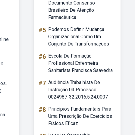
Documento Consenso
Brasileiro De Atenção
Farmacêutica
#5
Podemos Definir Mudança
Organizacional Como Um
line.
Conjunto De Transformações
#6
Escola De Formação
 e
Profissional Enfermeira
Sanitarista Francisca Saavedra
#7
Audiência Trabalhista De
os,
Instrução 03 Processo:
O
0024987-32.2016.5.24.0007
#8
Princípios Fundamentais Para
 na
Uma Prescrição De Exercícios
Físicos Eficaz