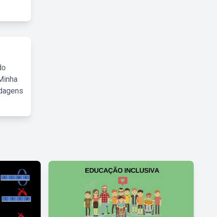
do
Minha
rdagens