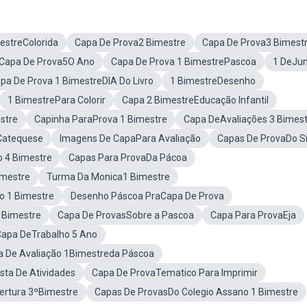
estreColorida
Capa De Prova2 Bimestre
Capa De Prova3 Bimest
Capa De Prova5O Ano
Capa De Prova 1 BimestrePascoa
1 DeJu
pa De Prova 1 BimestreDIA Do Livro
1 BimestreDesenho
1 BimestrePara Colorir
Capa 2 BimestreEducação Infantil
stre
Capinha ParaProva 1 Bimestre
Capa DeAvaliações 3 Bimes
Catequese
Imagens De CapaPara Avaliação
Capas De ProvaDo Si
 4 Bimestre
Capas Para ProvaDa Pácoa
mestre
Turma Da Monica1 Bimestre
o 1 Bimestre
Desenho Páscoa PraCapa De Prova
 Bimestre
Capa De ProvasSobre a Pascoa
Capa Para ProvaEja
Capa DeTrabalho 5 Ano
a De Avaliação 1Bimestreda Páscoa
ta De Atividades
Capa De ProvaTematico Para Imprimir
ertura 3ºBimestre
Capas De ProvasDo Colegio Assano 1 Bimestre