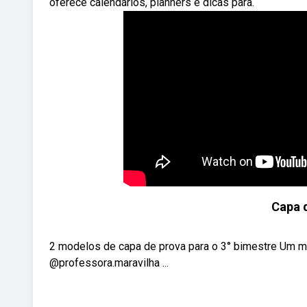
oferece calendários, planners e dicas para.
Capa d
2 modelos de capa de prova para o 3° bimestre Um m
@professora.maravilha ...