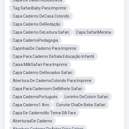
Capa De CadernoBiblioteca
Tag SafariBaby Para Imprimir
Capa Caderno DeCasa Colorido
Capa Caderno DeRedação
Capa Caderno DeLeitura Safari
Capa SafariMenina
Capa CadernoPedagogia
CapinhasDe Caderno Para Imprimir
Capa Para Caderno DeSala Educação Infantil
Caixa MilkSafari Para Imprimir
Capa Caderno DeRecados Safari
Abertura De CadernoColorido Para Imprimir
Capa Para Cadernom DeBilhete Safari
Capa CadernoPortuguês
Livrinho DeColorir Safari
Capa Caderno1 Ano
Convite ChaDe Bebe Safari
Capa De CadernoNo Tema SA Fare
AberturasDe Caderno