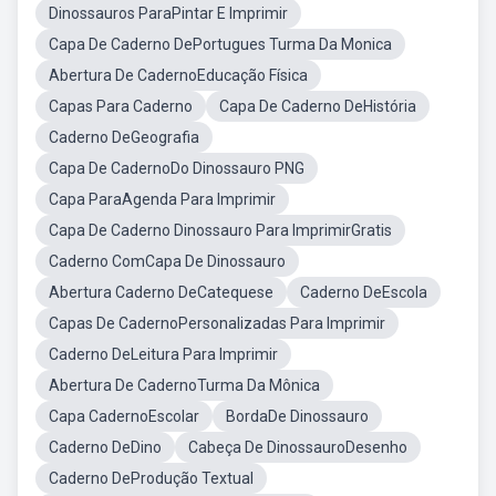
Dinossauros ParaPintar E Imprimir
Capa De Caderno DePortugues Turma Da Monica
Abertura De CadernoEducação Física
Capas Para Caderno
Capa De Caderno DeHistória
Caderno DeGeografia
Capa De CadernoDo Dinossauro PNG
Capa ParaAgenda Para Imprimir
Capa De Caderno Dinossauro Para ImprimirGratis
Caderno ComCapa De Dinossauro
Abertura Caderno DeCatequese
Caderno DeEscola
Capas De CadernoPersonalizadas Para Imprimir
Caderno DeLeitura Para Imprimir
Abertura De CadernoTurma Da Mônica
Capa CadernoEscolar
BordaDe Dinossauro
Caderno DeDino
Cabeça De DinossauroDesenho
Caderno DeProdução Textual