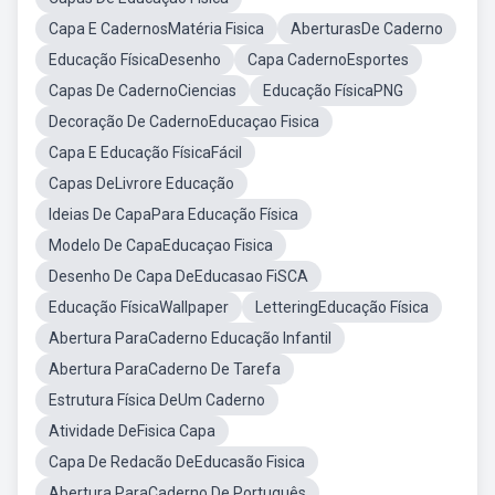
Capa E CadernosMatéria Fisica
AberturasDe Caderno
Educação FísicaDesenho
Capa CadernoEsportes
Capas De CadernoCiencias
Educação FísicaPNG
Decoração De CadernoEducaçao Fisica
Capa E Educação FísicaFácil
Capas DeLivrore Educação
Ideias De CapaPara Educação Física
Modelo De CapaEducaçao Fisica
Desenho De Capa DeEducasao FiSCA
Educação FísicaWallpaper
LetteringEducação Física
Abertura ParaCaderno Educação Infantil
Abertura ParaCaderno De Tarefa
Estrutura Física DeUm Caderno
Atividade DeFisica Capa
Capa De Redacão DeEducasão Fisica
Abertura ParaCaderno De Português