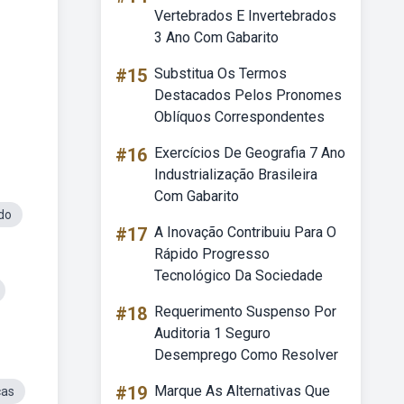
Vertebrados E Invertebrados
3 Ano Com Gabarito
#15
Substitua Os Termos
Destacados Pelos Pronomes
Oblíquos Correspondentes
#16
Exercícios De Geografia 7 Ano
Industrialização Brasileira
Com Gabarito
do
#17
A Inovação Contribuiu Para O
Rápido Progresso
Tecnológico Da Sociedade
#18
Requerimento Suspenso Por
Auditoria 1 Seguro
Desemprego Como Resolver
#19
Marque As Alternativas Que
cas