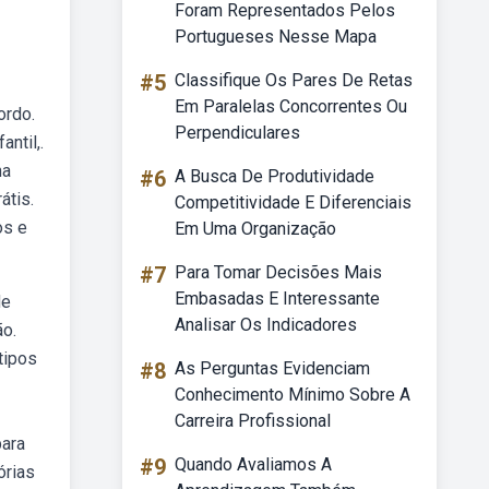
Foram Representados Pelos
Portugueses Nesse Mapa
#5
Classifique Os Pares De Retas
Em Paralelas Concorrentes Ou
ordo.
Perpendiculares
ntil,.
na
#6
A Busca De Produtividade
átis.
Competitividade E Diferenciais
os e
Em Uma Organização
#7
Para Tomar Decisões Mais
Embasadas E Interessante
de
Analisar Os Indicadores
ão.
tipos
#8
As Perguntas Evidenciam
Conhecimento Mínimo Sobre A
Carreira Profissional
para
#9
Quando Avaliamos A
órias