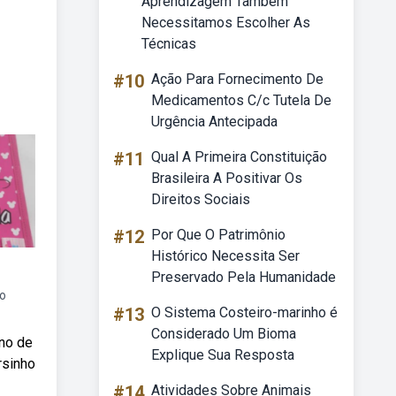
Aprendizagem Também
Necessitamos Escolher As
Técnicas
#10
Ação Para Fornecimento De
Medicamentos C/c Tutela De
Urgência Antecipada
#11
Qual A Primeira Constituição
Brasileira A Positivar Os
Direitos Sociais
#12
Por Que O Patrimônio
Histórico Necessita Ser
Preservado Pela Humanidade
o
#13
O Sistema Costeiro-marinho é
Considerado Um Bioma
no de
Explique Sua Resposta
rsinho
#14
Atividades Sobre Animais