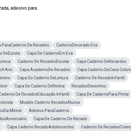
ada, adesivo para.
 ParaCaderno De Recados
CadernoDecorado Eva
o DeEscola
Capa De CadernoEm Eva
ioteca
Caderno De RecadosEscolar
Capa Caderno DeRecardos
o9 Ano
Capa AcadernoDe Recados
Capa Caderno DeCasa Colori
enino
Capa Do Caderno DeLeitura
Caderno De RecadoInfantil
orir
Capa De Caderno DeRotina
RecadosDesenhos
Caderno De RecadosEducação Infantil
Capa De CadernoPara Pintar
olorida
Modelo Caderno RecadosAlunos
osDa Minnie
Adesivo ParaCaderno
osAniversário
CaparDe Caderno De Recado
o
Capa Caderno RecadoAdolescentes
Caderno De RecadosCrian