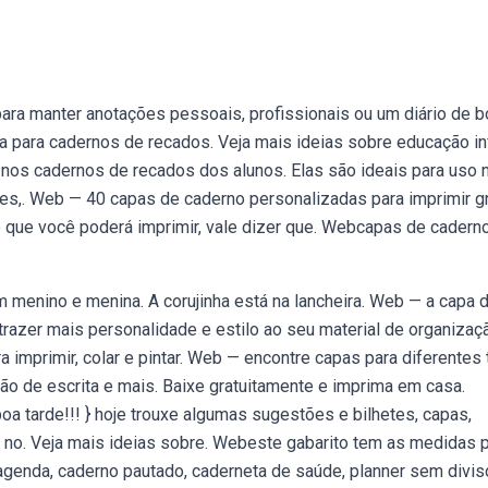
ra manter anotações pessoais, profissionais ou um diário de b
para cadernos de recados. Veja mais ideias sobre educação infa
nos cadernos de recados dos alunos. Elas são ideais para uso 
res,. Web — 40 capas de caderno personalizadas para imprimir gr
que você poderá imprimir, vale dizer que. Webcapas de cadern
 menino e menina. A corujinha está na lancheira. Web — a capa 
trazer mais personalidade e estilo ao seu material de organizaç
 imprimir, colar e pintar. Web — encontre capas para diferentes 
ção de escrita e mais. Baixe gratuitamente e imprima em casa.
oa tarde!!! } hoje trouxe algumas sugestões e bilhetes, capas,
no. Veja mais ideias sobre. Webeste gabarito tem as medidas 
genda, caderno pautado, caderneta de saúde, planner sem divis