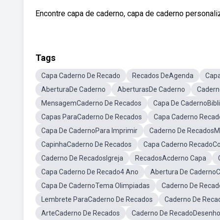
Encontre capa de caderno, capa de caderno personaliz
Tags
Capa Caderno De Recado
Recados DeAgenda
Capa
AberturaDe Caderno
AberturasDe Caderno
Cadern
MensagemCaderno De Recados
Capa De CadernoBibl
Capas ParaCaderno De Recados
Capa Caderno Recad
Capa De CadernoPara Imprimir
Caderno De RecadosM
CapinhaCaderno De Recados
Capa Caderno RecadoCol
Caderno De RecadosIgreja
RecadosAcderno Capa
Capa Caderno De Recado4 Ano
Abertura De CadernoC
Capa De CadernoTema Olimpiadas
Caderno De Recad
Lembrete ParaCaderno De Recados
Caderno De Recad
ArteCaderno De Recados
Caderno De RecadoDesenh