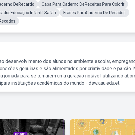
aderno DeRecardo
Capa Para Caderno DeReceitas Para Colorir
adosEducação Infantil Safari
Frases ParaCaderno De Recados
Recados
 ao desenvolvimento dos alunos no ambiente escolar, empregan
nexões genuínas e são alimentados por criatividade e paixão. 
a jornada para se tornarem uma geração notável, utilizando abo
ipais instituições acadêmicas do mundo - dsw.aau.edu.et.