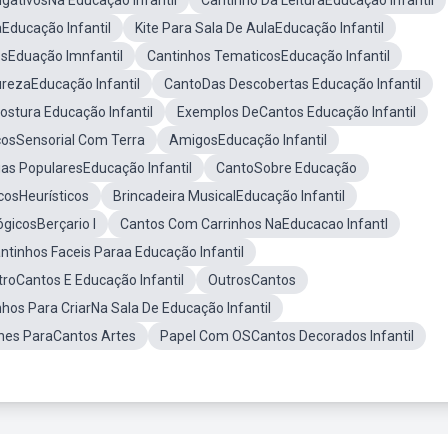
igativosNa Educação Infantil
Cantinho Da LeituraEducação Infantil
aEducação Infantil
Kite Para Sala De AulaEducação Infantil
osEduação Imnfantil
Cantinhos TematicosEducação Infantil
rezaEducação Infantil
CantoDas Descobertas Educação Infantil
stura Educação Infantil
Exemplos DeCantos Educação Infantil
osSensorial Com Terra
AmigosEducação Infantil
as PopularesEducação Infantil
CantoSobre Educação
osHeurísticos
Brincadeira MusicalEducação Infantil
gicosBerçario I
Cantos Com Carrinhos NaEducacao Infantl
ntinhos Faceis Paraa Educação Infantil
roCantos E Educação Infantil
OutrosCantos
hos Para CriarNa Sala De Educação Infantil
hes ParaCantos Artes
Papel Com OSCantos Decorados Infantil