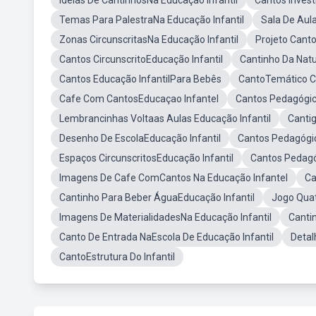
Ideias De CantinhosNa Educação Infantil
Cantos Invest
Temas Para PalestraNa Educação Infantil
Sala De Aul
Zonas CircunscritasNa Educação Infantil
Projeto Cant
Cantos CircunscritoEducação Infantil
Cantinho Da Natu
Cantos Educação InfantilPara Bebês
CantoTemático Co
Cafe Com CantosEducaçao Infantel
Cantos Pedagógic
Lembrancinhas Voltaas Aulas Educação Infantil
Cantig
Desenho De EscolaEducação Infantil
Cantos Pedagógic
Espaços CircunscritosEducação Infantil
Cantos Pedagó
Imagens De Cafe ComCantos Na Educação Infantel
Ca
Cantinho Para Beber ÁguaEducação Infantil
Jogo Quat
Imagens De MaterialidadesNa Educação Infantil
Cantin
Canto De Entrada NaEscola De Educação Infantil
Detal
CantoEstrutura Do Infantil