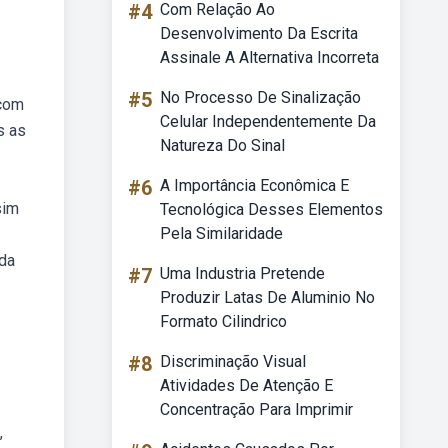
#4
Com Relação Ao
Desenvolvimento Da Escrita
Assinale A Alternativa Incorreta
#5
No Processo De Sinalização
 com
Celular Independentemente Da
s as
Natureza Do Sinal
#6
A Importância Econômica E
sim
Tecnológica Desses Elementos
Pela Similaridade
nda
#7
Uma Industria Pretende
Produzir Latas De Aluminio No
Formato Cilindrico
#8
Discriminação Visual
Atividades De Atenção E
Concentração Para Imprimir
,