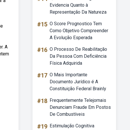
r a
Evidencia Quanto à
Representação Da Natureza
#15
O Score Prognostico Tem
de
Como Objetivo Compreender
A Evolução Esperada
r. A
#16
O Processo De Reabilitação
entem
Da Pessoa Com Deficiência
Física Adquirida
#17
O Mais Importante
Documento Jurídico é A
Constituição Federal Brainly
#18
Frequentemente Telejornais
Denunciam Fraude Em Postos
De Combustíveis
#19
Estimulação Cognitiva