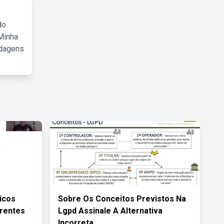
do
Minha
rdagens
icos
Sobre Os Conceitos Previstos Na
erentes
Lgpd Assinale A Alternativa
Incorreta