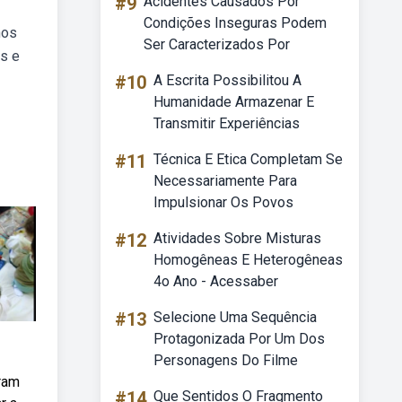
#9
Acidentes Causados Por
Condições Inseguras Podem
nos
Ser Caracterizados Por
s e
#10
A Escrita Possibilitou A
Humanidade Armazenar E
Transmitir Experiências
#11
Técnica E Etica Completam Se
Necessariamente Para
Impulsionar Os Povos
#12
Atividades Sobre Misturas
Homogêneas E Heterogêneas
4o Ano - Acessaber
#13
Selecione Uma Sequência
Protagonizada Por Um Dos
Personagens Do Filme
ram
#14
Que Sentidos O Fragmento