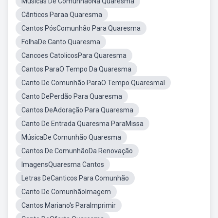
Músicas De ComunhãoNa Quaresma
Cânticos Paraa Quaresma
Cantos PósComunhão Para Quaresma
FolhaDe Canto Quaresma
Cancoes CatolicosPara Quaresma
Cantos ParaO Tempo Da Quaresma
Canto De Comunhão ParaO Tempo Quaresmal
Canto DePerdão Para Quaresma
Cantos DeAdoração Para Quaresma
Canto De Entrada Quaresma ParaMissa
MúsicaDe Comunhão Quaresma
Cantos De ComunhãoDa Renovação
ImagensQuaresma Cantos
Letras DeCanticos Para Comunhão
Canto De ComunhãoImagem
Cantos Mariano's ParaImprimir