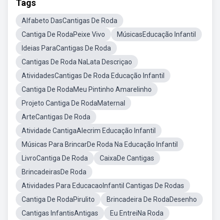
Tags
Alfabeto DasCantigas De Roda
Cantiga De RodaPeixe Vivo
MúsicasEducação Infantil
Ideias ParaCantigas De Roda
Cantigas De Roda NaLata Descriçao
AtividadesCantigas De Roda Educação Infantil
Cantiga De RodaMeu Pintinho Amarelinho
Projeto Cantiga De RodaMaternal
ArteCantigas De Roda
Atividade CantigaAlecrim Educação Infantil
Músicas Para BrincarDe Roda Na Educação Infantil
LivroCantiga De Roda
CaixaDe Cantigas
BrincadeirasDe Roda
Atividades Para EducacaoInfantil Cantigas De Rodas
Cantiga De RodaPirulito
Brincadeira De RodaDesenho
Cantigas InfantisAntigas
Eu EntreiNa Roda