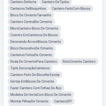
Canteiro DeHorta
Canteiro DeTijolos
Canteiros DeBloquinhos
Canteiro FeitoCom Blocos
Bloco De CimentoTamanho
Canteiro CentralDe Cimento
MuroCanteiro Bloco De Cimento
Coentro EmCanteiros De Blocos
Decorando ArvoreBlocos Cimento
Bloco DecorativoDe Cimento
Canteiros FeitosDe Cimento
Roda De CimentoPara Canteiro
RoloCimento Canteiro
Tijolo DecoraçãoCanteiros
Canteiro Feito De BlocoNa Escola
Hortas EmBlocos De Cimento
Fazer Canteiro ComTelhas De Aço
Modelos De HortaCom Bloco De Cimento
Montar PilhasDe Cimento
CanteiroDIY