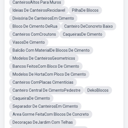
CanteirosAltos Para Muros
Ideias De CanteirosReciclavel
PilhaDe Blocos
Divisória De CanteirosEm Cimento
Bloco De Cimento DeRua
Canteiro DeConcreto Baixo
Canteiros ComCroutons
CaqueirasDe Cimento
VasosDe Cimento
Balcão Com MaterialDe Blocos De Cimento
Modelos De CanteirosGeometricos
Bancos FeitosCom Bloco De Cimento
Modelos De HortaCom Ploco De Cimento
Canteiros ComPlacas Cimentícias
Canteiro Central De CimentoPedestre
DekoBlocos
CaqueiraDe Cimento
Separador De CanteirosEm Cimento
Area Gorme FeitaCom Blocos De Concreto
Decoraçao DeJardim Com Telhas