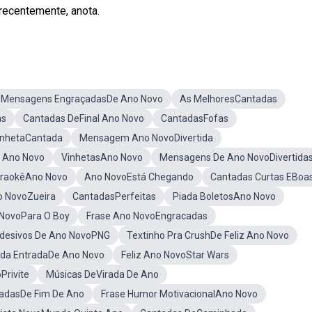
recentemente, anota.
Mensagens EngraçadasDe Ano Novo
As MelhoresCantadas
as
Cantadas DeFinal Ano Novo
CantadasFofas
inhetaCantada
Mensagem Ano NovoDivertida
e Ano Novo
VinhetasAno Novo
Mensagens De Ano NovoDivertida
raokêAno Novo
Ano NovoEstá Chegando
Cantadas Curtas EBoa
 NovoZueira
CantadasPerfeitas
Piada BoletosAno Novo
NovoPara O Boy
Frase Ano NovoEngracadas
desivos De Ano NovoPNG
Textinho Pra CrushDe Feliz Ano Novo
ada EntradaDe Ano Novo
Feliz Ano NovoStar Wars
Privite
Músicas DeVirada De Ano
çadasDe Fim De Ano
Frase Humor MotivacionalAno Novo