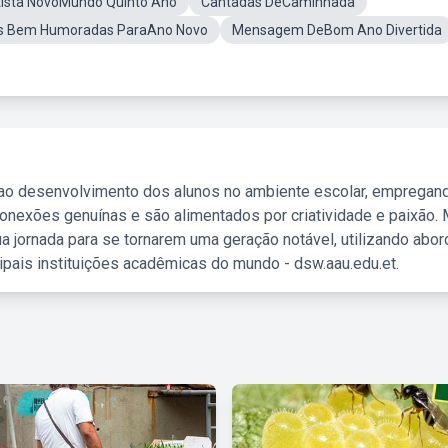
tista NovoMundo Quinto Ano
Cantadas DeCaminhada
s Bem Humoradas ParaAno Novo
Mensagem DeBom Ano Divertida
 ao desenvolvimento dos alunos no ambiente escolar, empregan
nexões genuínas e são alimentados por criatividade e paixão. 
a jornada para se tornarem uma geração notável, utilizando abo
ipais instituições acadêmicas do mundo - dsw.aau.edu.et.