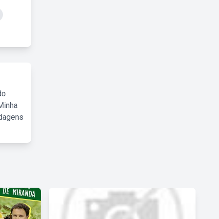
do
Minha
rdagens