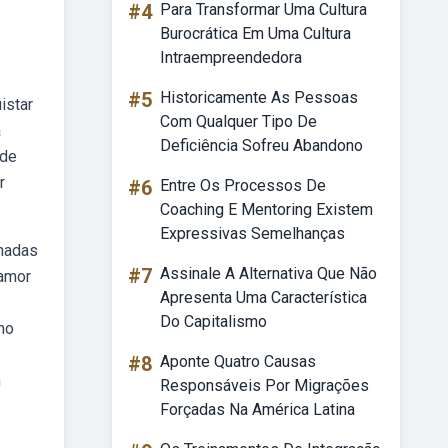
#4
Para Transformar Uma Cultura
Burocrática Em Uma Cultura
Intraempreendedora
#5
Historicamente As Pessoas
istar
Com Qualquer Tipo De
a
Deficiência Sofreu Abandono
 de
r
#6
Entre Os Processos De
Coaching E Mentoring Existem
Expressivas Semelhanças
onadas
#7
Assinale A Alternativa Que Não
 amor
Apresenta Uma Característica
Do Capitalismo
mo
#8
Aponte Quatro Causas
m
Responsáveis Por Migrações
Forçadas Na América Latina