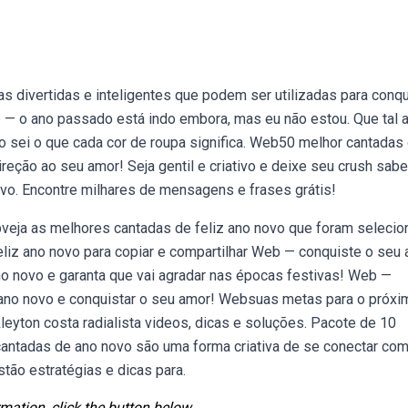
divertidas e inteligentes que podem ser utilizadas para conqu
b — o ano passado está indo embora, mas eu não estou. Que tal 
 sei o que cada cor de roupa significa. Web50 melhor cantadas
eção ao seu amor! Seja gentil e criativo e deixe seu crush sabe
o. Encontre milhares de mensagens e frases grátis!
ebveja as melhores cantadas de feliz ano novo que foram seleci
liz ano novo para copiar e compartilhar Web — conquiste o seu
o novo e garanta que vai agradar nas épocas festivas! Web —
e ano novo e conquistar o seu amor! Websuas metas para o próxi
yton costa radialista videos, dicas e soluções. Pacote de 10
cantadas de ano novo são uma forma criativa de se conectar co
tão estratégias e dicas para.
mation, click the button below.