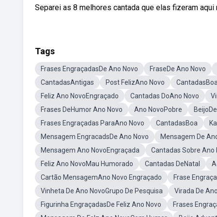
Separei as 8 melhores cantada que elas fizeram aqui 
Tags
Frases EngraçadasDe Ano Novo
FraseDe Ano Novo
CantadasAntigas
Post FelizAno Novo
CantadasBo
Feliz Ano NovoEngraçado
Cantadas DoAno Novo
V
Frases DeHumor Ano Novo
Ano NovoPobre
BeijoD
Frases Engraçadas ParaAno Novo
CantadasBoa
Ka
Mensagem EngracadsDe Ano Novo
Mensagem De Ano
Mensagem Ano NovoEngraçada
Cantadas Sobre Ano 
Feliz Ano NovoMau Humorado
Cantadas DeNatal
A
Cartão MensagemAno Novo Engraçado
Frase Engraç
Vinheta De Ano NovoGrupo De Pesquisa
Virada De Ano
Figurinha EngraçadasDe Feliz Ano Novo
Frases Engra