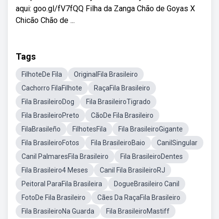
aqui: goo.gl/fV7fQQ Filha da Zanga Chão de Goyas X
Chicão Chão de ...
Tags
FilhoteDe Fila
OriginalFila Brasileiro
Cachorro FilaFilhote
RaçaFila Brasileiro
Fila BrasileiroDog
Fila BrasileiroTigrado
Fila BrasileiroPreto
CãoDe Fila Brasileiro
FilaBrasileño
FilhotesFila
Fila BrasileiroGigante
Fila BrasileiroFotos
Fila BrasileiroBaio
CanilSingular
Canil PalmaresFila Brasileiro
Fila BrasileiroDentes
Fila Brasileiro4 Meses
Canil Fila BrasileiroRJ
Peitoral ParaFila Brasileira
DogueBrasileiro Canil
FotoDe Fila Brasileiro
Cães Da RaçaFila Brasileiro
Fila BrasileiroNa Guarda
Fila BrasileiroMastiff