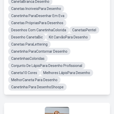
CanetaBranca Desenho
Canetas IncriveisPara Desenho
Canetinha ParaDesenhar Em Eva
Canetas PrópriasPara Desenhos
Desenhos Com CanetinhaColorida
CanetasPentel
Desenho CanetaBic
Kit CarvãoPara Desenho
Canetas ParaLettering
Canetinha ParaContornar Desenho
CanetinhasColoridas
Conjunto De LápisPara Desenho Profissional
Caneta10 Cores
Melhores LápisPara Desenho
MelhorCaneta Para Desenho
Canetinha Para DesenhoShoope