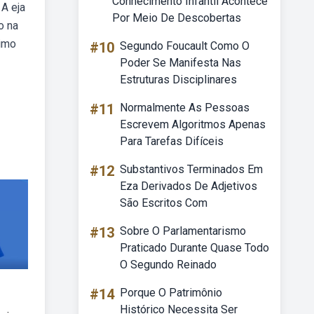
Conhecimento Infantil Acontece
A eja
Por Meio De Descobertas
o na
timo
#10
Segundo Foucault Como O
Poder Se Manifesta Nas
Estruturas Disciplinares
#11
Normalmente As Pessoas
Escrevem Algoritmos Apenas
Para Tarefas Difíceis
#12
Substantivos Terminados Em
Eza Derivados De Adjetivos
São Escritos Com
#13
Sobre O Parlamentarismo
Praticado Durante Quase Todo
O Segundo Reinado
#14
Porque O Patrimônio
Histórico Necessita Ser