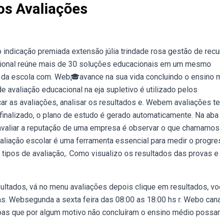
os Avaliações
 indicação premiada extensão júlia trindade rosa gestão de rec
cional reúne mais de 30 soluções educacionais em um mesmo
s da escola com. Web🎓avance na sua vida concluindo o ensino 
e avaliação educacional na eja supletivo é utilizado pelos
r as avaliações, analisar os resultados e. Webem avaliações t
finalizado, o plano de estudo é gerado automaticamente. Na aba
e avaliar a reputação de uma empresa é observar o que chamamos
aliação escolar é uma ferramenta essencial para medir o progre
tipos de avaliação,. Como visualizo os resultados das provas e
sultados, vá no menu avaliações depois clique em resultados, v
as. Websegunda a sexta feira das 08:00 as 18:00 hs r. Webo cana
soas que por algum motivo não concluíram o ensino médio poss