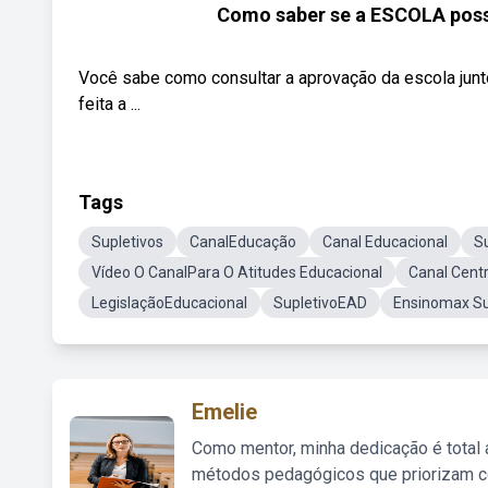
Como saber se a ESCOLA pos
Você sabe como consultar a aprovação da escola ju
feita a ...
Tags
Supletivos
CanalEducação
Canal Educacional
S
Vídeo O CanalPara O Atitudes Educacional
Canal Cent
LegislaçãoEducacional
SupletivoEAD
Ensinomax Su
Emelie
Como mentor, minha dedicação é total
métodos pedagógicos que priorizam co