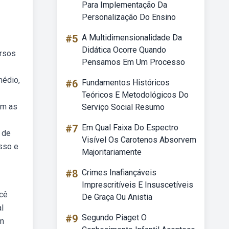
Para Implementação Da
Personalização Do Ensino
#5
A Multidimensionalidade Da
Didática Ocorre Quando
ursos
Pensamos Em Um Processo
médio,
#6
Fundamentos Históricos
Teóricos E Metodológicos Do
em as
Serviço Social Resumo
#7
Em Qual Faixa Do Espectro
 de
Visível Os Carotenos Absorvem
sso e
Majoritariamente
#8
Crimes Inafiançáveis
Imprescritíveis E Insuscetíveis
ocê
De Graça Ou Anistia
l
#9
Segundo Piaget O
am