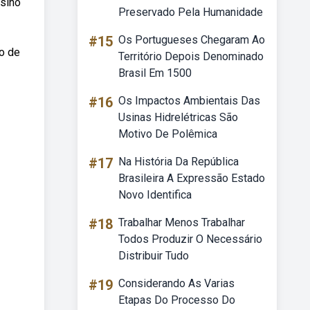
nsino
Preservado Pela Humanidade
#15
Os Portugueses Chegaram Ao
o de
Território Depois Denominado
Brasil Em 1500
#16
Os Impactos Ambientais Das
Usinas Hidrelétricas São
Motivo De Polêmica
#17
Na História Da República
Brasileira A Expressão Estado
Novo Identifica
#18
Trabalhar Menos Trabalhar
Todos Produzir O Necessário
Distribuir Tudo
#19
Considerando As Varias
Etapas Do Processo Do