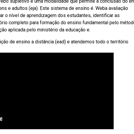
 Webo supletivo é uma modalidade que permite a conclusão do e
s e adultos (eja). Este sistema de ensino é. Weba avaliação
ar o nível de aprendizagem dos estudantes, identificar as
atório completo para formação do ensino fundamental pelo métod
ação aplicada pelo ministério da educação e.
uição de ensino a distância (ead) e atendemos todo o território