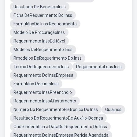
Resultado De BeneficioInss
Ficha DeRequerimento Do Inss
FormulárioDo Inss Requerimento
Modelo De ProcuraçãoInss
Requerimento InssEditável
Modelos DeRequerimento Inss
Rmodelos DeRequerimento Do Inss
Termo DeRequerimento Inss
RequerimentoLoas Inss
Requerimento Do InssEmpresa
Formulário RecursoInss
Requerimento InssPreenchdio
Requerimento InssAfastamento
Numero Do RequerimentoEletronico Do Inss
GuiaInss
Resultado Do RequerimentoDe Auxílio-Doença
Onde Indentifica a DataDo Requerimento Do Inss
Requerimento Do InssEmpresa Pericia Agendada