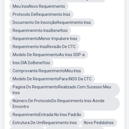
Meu InssNovo Requerimento
Protocolo DeRequerimento Inss
Documento De InscriçãoRequerimento Inss
Requerimenmto InssBeneficio
RequerimentoMenor Impubere Inss
Requerimento InssRevisão De CTC
Modelo De RequerimentoAo Inss SDP-a
Inss DIA DoBenefício
Comprovante RequerimentoMeu Inss
Modelo De RequerimentoPara INSS Da CTC
Pagina Do RequerimentoRealizado Com Sucesso Meu
Inss
Número De ProtocoloDo Requerimento Inss Aonde
Encontro
RequerimentoEntrada No Inss Padrão
Estrutura De UmRequerimento Inss
Novo PedidoInss