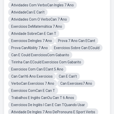
Atividades Com VerboCan Ingles 7 Ano
AtividadeCan E Can't
Atividades Com O VerboCan 7 Ano
Exercícios DeMatemática 7 Ano
Atividade SobreCan E Can T
Exercicios DeIngles 7 Ano
Prova 7 Ano Can ECant
Prova CanAbility 7 Ano
Exercícios Sobre Can ECould
Can E Could ExercíciosCom Gabarito
Tirinha Can ECould Exercícios Com Gabarito
Exercicios Com Can ECant 5 Ano
Can Can't6 Ano Exercicios
Can E Can't
VerboCan Exercícios 7 Ano
Can Exercises7 Ano
Exercícios ComCan E Can T
Trabalhos E Inglês CanOu Can T 6 Anos
Exercícios De Inglês I Can E Can TQuando Usar
Atividade De Ingles 7 Ano DePronouns E Sport Verbs