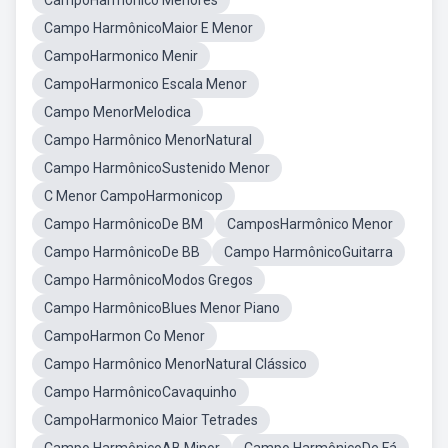
CampoHarmonico Menores
Campo HarmônicoMaior E Menor
CampoHarmonico Menir
CampoHarmonico Escala Menor
Campo MenorMelodica
Campo Harmônico MenorNatural
Campo HarmônicoSustenido Menor
C Menor CampoHarmonicop
Campo HarmônicoDe BM
CamposHarmônico Menor
Campo HarmônicoDe BB
Campo HarmônicoGuitarra
Campo HarmônicoModos Gregos
Campo HarmônicoBlues Menor Piano
CampoHarmon Co Menor
Campo Harmônico MenorNatural Clássico
Campo HarmônicoCavaquinho
CampoHarmonico Maior Tetrades