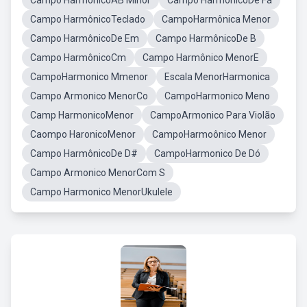
Campo HarmônicoAB Minor
Campo HarmônicoDe Fá
Campo HarmônicoTeclado
CampoHarmônica Menor
Campo HarmônicoDe Em
Campo HarmônicoDe B
Campo HarmônicoCm
Campo Harmônico MenorE
CampoHarmonico Mmenor
Escala MenorHarmonica
Campo Armonico MenorCo
CampoHarmonico Meno
Camp HarmonicoMenor
CampoArmonico Para Violão
Caompo HaronicoMenor
CampoHarmoônico Menor
Campo HarmônicoDe D#
CampoHarmonico De Dó
Campo Armonico MenorCom S
Campo Harmonico MenorUkulele