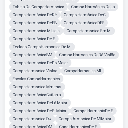
Tabela De CampoHarmonico
Campo Harmônico DeLa
Campo Harmônico DeRé
Campo Harmônico DeC
Campo Harmonico DeEB
Campo HarmônicoDEF
Campo Harmonico MILidio
CampoHarmonico Em MI
Campo Harmônico De E
Teclado CampoHarmonico De MI
Campo HarmônicoBM
Campo Harmonico DeDó Violão
Campo Harmonico DeDo Maior
CampoHarmonico Violao
CampoHamonico MI
Escalas CampoHarmonico
CampoHarmonico Mmenor
Campo HarmônicoGuitarra
Campo Harmônico DeLá Maior
Campo Harmônico DeSi Maior
Campo HarmoniaDe E
CampoHarmonico D#
Campo Armonico De MIMaior
Campo HarmônicoDM
Capo HarmonicoDe E