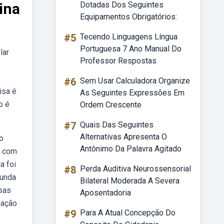
ina
Dotadas Dos Seguintes
Equipamentos Obrigatórios:
#5
Tecendo Linguagens Língua
Portuguesa 7 Ano Manual Do
lar
Professor Respostas
#6
Sem Usar Calculadora Organize
isa é
As Seguintes Expressões Em
o é
Ordem Crescente
#7
Quais Das Seguintes
Alternativas Apresenta O
o
Antônimo Da Palavra Agitado
s com
a foi
#8
Perda Auditiva Neurossensorial
gunda
Bilateral Moderada A Severa
ssas
Aposentadoria
nação
#9
Para A Atual Concepção Do