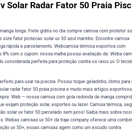
 Solar Radar Fator 50 Praia Pisc
anga longa. Frete grátis no dia compre camisa com protetor so
 size fator protecao solar uv 50 azul marinho. Encontre camisa
trega rápida e parcelamento. Webcamisa térmica esportiva com
mize 8% com o cupom. nossa malha possui avaliação de. Weba cam
o considerada perfeita para proteção contra os raios uv. O tecid
rfeito para usar na piscina. Possui toque geladinho, ótimo para 
lar radar fator 50 praia piscina e muito mais artigos esportivo
ompre. Web — nossa camisa com gola redonda de manga comprid
e exijam proteção solar, esportes ou lazer. Camisa térmica, se
ção solar uv fator 50 parcelado sem juros! Saiba mais sobre no
tos. Webas camisas uv 50+ da traje company oferece uma combi
roteção uv 50+, essas camisas agem como um escudo contra.