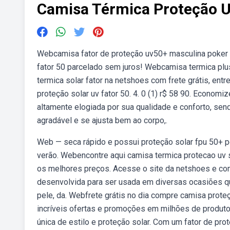
Camisa Térmica Proteção Uv
Webcamisa fator de proteção uv50+ masculina poker m
fator 50 parcelado sem juros! Webcamisa termica plus
termica solar fator na netshoes com frete grátis, en
proteção solar uv fator 50. 4. 0 (1) r$ 58 90. Econo
altamente elogiada por sua qualidade e conforto, send
agradável e se ajusta bem ao corpo,.
Web — seca rápido e possui proteção solar fpu 50+ pe
verão. Webencontre aqui camisa termica protecao uv so
os melhores preços. Acesse o site da netshoes e c
desenvolvida para ser usada em diversas ocasiões qu
pele, da. Webfrete grátis no dia compre camisa prote
incríveis ofertas e promoções em milhões de produ
única de estilo e proteção solar. Com um fator de p