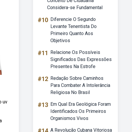
Conceito De Cidadania
Considera-se Fundamental
#10
Diferencie O Segundo
Levante Tenentista Do
Primeiro Quanto Aos
Objetivos
#11
Relacione Os Possíveis
Significados Das Expressões
Presentes Na Estrofe
#12
Redação Sobre Caminhos
Para Combater A Intolerância
Religiosa No Brasil
o uv
#13
Em Qual Era Geológica Foram
Identificados Os Primeiros
Organismos Vivos
a
#14
A Revolução Cubana Vitoriosa