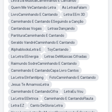
Letra Da MusicalCaminhando E Cantando
Quem Me VeCantando Letra
As LetrasFalam
LivroCaminhando E Cantando
Letra EEm 3D
Caminhando E Cantando ESeguindo a Canção
Cantandoas Vogais
Letraa Dançando
PartituraCaminhando E Cantando
Geraldo VandréCaminhando E Cantando
AlphablocksLetra E
ToyCantando
La Letra EEnergia
Letras DeMúsicas Cifradas
Raimundo SodreCaminhando E Cantando
Caminhando E CantandoCapa Livro Cantos
La Letra EInfantilpng
FotoCaminhando E Cantando
Jesus Te AmamosLetra
Caminhando E CantandoCifra
LetraEu Vou
La Letra EEletrica
Caminhando E CantandoFlauta
Letra EZ
Canto DeGloria Letra