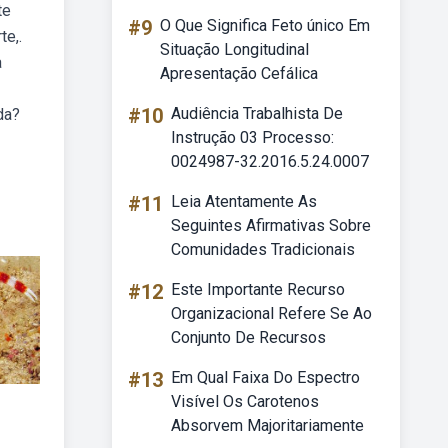
te
#9
O Que Significa Feto único Em
e,.
Situação Longitudinal
a
Apresentação Cefálica
#10
Audiência Trabalhista De
da?
Instrução 03 Processo:
0024987-32.2016.5.24.0007
#11
Leia Atentamente As
Seguintes Afirmativas Sobre
Comunidades Tradicionais
#12
Este Importante Recurso
Organizacional Refere Se Ao
Conjunto De Recursos
#13
Em Qual Faixa Do Espectro
Visível Os Carotenos
Absorvem Majoritariamente