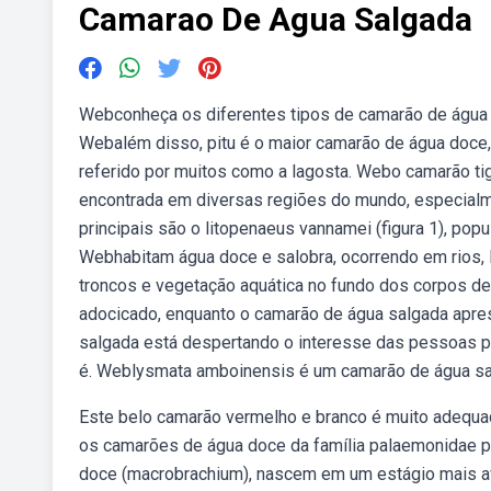
Camarao De Agua Salgada
Webconheça os diferentes tipos de camarão de água d
Webalém disso, pitu é o maior camarão de água doc
referido por muitos como a lagosta. Webo camarão t
encontrada em diversas regiões do mundo, especialme
principais são o litopenaeus vannamei (figura 1), po
Webhabitam água doce e salobra, ocorrendo em rios, 
troncos e vegetação aquática no fundo dos corpos d
adocicado, enquanto o camarão de água salgada apre
salgada está despertando o interesse das pessoas por
é. Weblysmata amboinensis é um camarão de água salg
Este belo camarão vermelho e branco é muito adequa
os camarões de água doce da família palaemonidae 
doce (macrobrachium), nascem em um estágio mais a