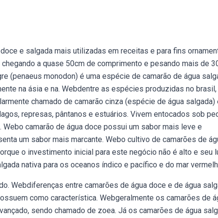
oce e salgada mais utilizadas em receitas e para fins ornament
e, chegando a quase 50cm de comprimento e pesando mais de 3
igre (penaeus monodon) é uma espécie de camarão de água salg
nte na ásia e na. Webdentre as espécies produzidas no brasil,
pularmente chamado de camarão cinza (espécie de água salgada) 
lagos, represas, pântanos e estuários. Vivem entocados sob ped
e. Webo camarão de água doce possui um sabor mais leve e
senta um sabor mais marcante. Webo cultivo de camarões de ág
que o investimento inicial para este negócio não é alto e seu l
ada nativa para os oceanos índico e pacífico e do mar vermelh
do. Webdiferenças entre camarões de água doce e de água sal
possuem como característica. Webgeralmente os camarões de á
vançado, sendo chamado de zoea. Já os camarões de água salg