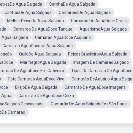
eixesDe Agua Salgada
CarnhaDe Agua Salgada
Ost4rasDe Agua Salgada
CamaroesDe Agua Salgada
Melhor PeixeDe Agua Salgada
Camarao De AguaDoce Cores
ada
Camarao De AguaDoce Tanque
AquarismoAgua Salgada
e Agua Salgada
Camarao AguaDoce Acquario
Camarao AguaDoce vs Agua Salgada
icação
QuiloDe Água Salgada
Peixes BrasileirosAgua Salgada
uaDoce
Mar NegroAgua Salgada
Imagem De CamaraoSalgado
marao De AguaDoce Em Cativeiro
Tipos De Camarao De AguaDoce
o
Foto Camarao AguaDoce Vivo
Camarão DeAquário Água Salga
Doce
BrejoDe Água Salgada
Camarão De AguaDoce Imagens
a Agua
Camarão De AguaDoce Cinza
aoSalgado Descascado
Camarão De Água SalgadaEm São Paulo
oDe Camarao