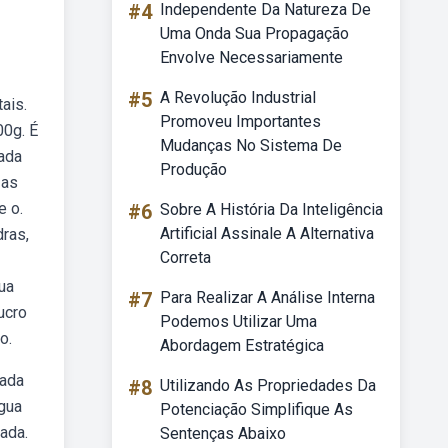
#4
Independente Da Natureza De
Uma Onda Sua Propagação
Envolve Necessariamente
#5
A Revolução Industrial
ais.
Promoveu Importantes
00g. É
Mudanças No Sistema De
ada
Produção
 as
e o.
#6
Sobre A História Da Inteligência
Artificial Assinale A Alternativa
ras,
Correta
ua
#7
Para Realizar A Análise Interna
ucro
Podemos Utilizar Uma
o.
Abordagem Estratégica
gada
#8
Utilizando As Propriedades Da
gua
Potenciação Simplifique As
ada.
Sentenças Abaixo