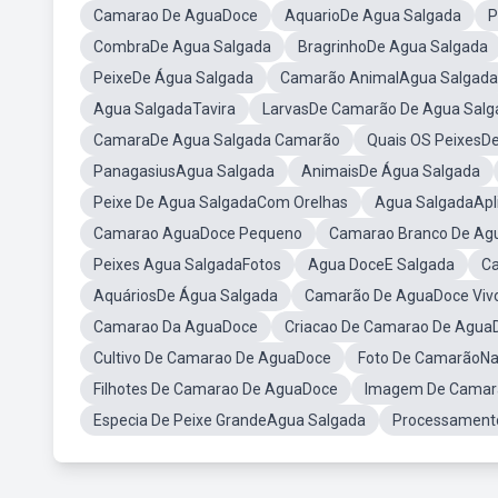
Camarao De AguaDoce
AquarioDe Agua Salgada
P
CombraDe Agua Salgada
BragrinhoDe Agua Salgada
PeixeDe Água Salgada
Camarão AnimalAgua Salgada
Agua SalgadaTavira
LarvasDe Camarão De Agua Salg
CamaraDe Agua Salgada Camarão
Quais OS PeixesD
PanagasiusAgua Salgada
AnimaisDe Água Salgada
Peixe De Agua SalgadaCom Orelhas
Agua SalgadaApl
Camarao AguaDoce Pequeno
Camarao Branco De Ag
Peixes Agua SalgadaFotos
Agua DoceE Salgada
Ca
AquáriosDe Água Salgada
Camarão De AguaDoce Viv
Camarao Da AguaDoce
Criacao De Camarao De Agua
Cultivo De Camarao De AguaDoce
Foto De CamarãoN
Filhotes De Camarao De AguaDoce
Imagem De Camar
Especia De Peixe GrandeAgua Salgada
Processament