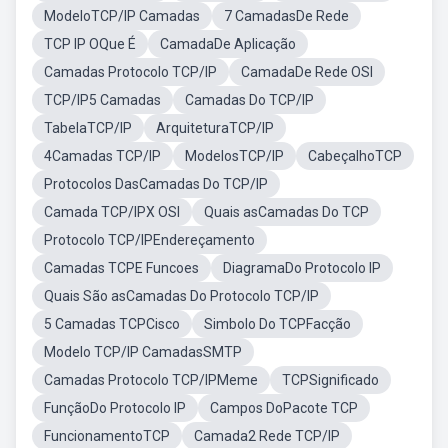
ModeloTCP/IP Camadas
7 CamadasDe Rede
TCP IP OQue É
CamadaDe Aplicação
Camadas Protocolo TCP/IP
CamadaDe Rede OSI
TCP/IP5 Camadas
Camadas Do TCP/IP
TabelaTCP/IP
ArquiteturaTCP/IP
4Camadas TCP/IP
ModelosTCP/IP
CabeçalhoTCP
Protocolos DasCamadas Do TCP/IP
Camada TCP/IPX OSI
Quais asCamadas Do TCP
Protocolo TCP/IPEndereçamento
Camadas TCPE Funcoes
DiagramaDo Protocolo IP
Quais São asCamadas Do Protocolo TCP/IP
5 Camadas TCPCisco
Simbolo Do TCPFacção
Modelo TCP/IP CamadasSMTP
Camadas Protocolo TCP/IPMeme
TCPSignificado
FunçãoDo Protocolo IP
Campos DoPacote TCP
FuncionamentoTCP
Camada2 Rede TCP/IP