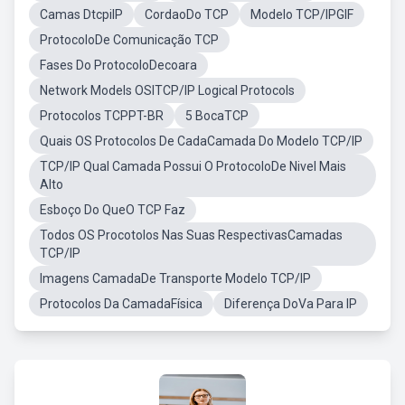
Camas DtcpiIP
CordaoDo TCP
Modelo TCP/IPGIF
ProtocoloDe Comunicação TCP
Fases Do ProtocoloDecoara
Network Models OSITCP/IP Logical Protocols
Protocolos TCPPT-BR
5 BocaTCP
Quais OS Protocolos De CadaCamada Do Modelo TCP/IP
TCP/IP Qual Camada Possui O ProtocoloDe Nivel Mais
Alto
Esboço Do QueO TCP Faz
Todos OS Procotolos Nas Suas RespectivasCamadas
TCP/IP
Imagens CamadaDe Transporte Modelo TCP/IP
Protocolos Da CamadaFísica
Diferença DoVa Para IP