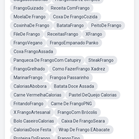
FrangoGuizado
Receita ComFrango
MoelaDe Frango
Coxa De FrangoCozida
CoxinhaDe Frango
BatataFrango
PeitoDe Frango
FileDe Frango
ReceitasFrango
XFrango
FrangoVegano
FrangoEmpanado Panko
Coxa FrangoAssada
Panqueca De FrangoCom Catupiry
SteakFrango
FrangoGrelhado
Como FazerFrango Xadrez
MarinarFrango
Frangoa Passarinho
CaloriasAbobora
Batata Doce Assada
Carne VermelhaCalorias
Pastel DeQueijo Calorias
FritandoFrango
Carne De FrangoPNG
X FrangoArtesanal
FrangoCom Brócolis
Bolo CaseiroCalorias
Caixa De FrangoSeara
CaloriasDoce Festa
Wrap De Frango EAbacate
Proteina DoFrango
FrangoTipo