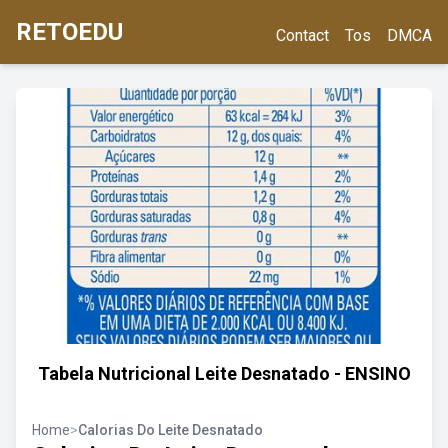
RETOEDU
Contact
Tos
DMCA
Tabela Nutricional Leite Desnatado - ENSINO
Home
>
Calorias Do Leite Desnatado