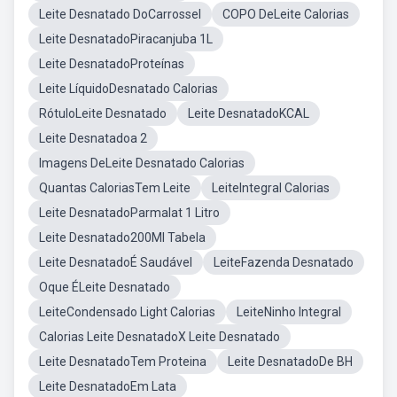
Leite Desnatado DoCarrossel
COPO DeLeite Calorias
Leite DesnatadoPiracanjuba 1L
Leite DesnatadoProteínas
Leite LíquidoDesnatado Calorias
RótuloLeite Desnatado
Leite DesnatadoKCAL
Leite Desnatadoa 2
Imagens DeLeite Desnatado Calorias
Quantas CaloriasTem Leite
LeiteIntegral Calorias
Leite DesnatadoParmalat 1 Litro
Leite Desnatado200Ml Tabela
Leite DesnatadoÉ Saudável
LeiteFazenda Desnatado
Oque ÉLeite Desnatado
LeiteCondensado Light Calorias
LeiteNinho Integral
Calorias Leite DesnatadoX Leite Desnatado
Leite DesnatadoTem Proteina
Leite DesnatadoDe BH
Leite DesnatadoEm Lata