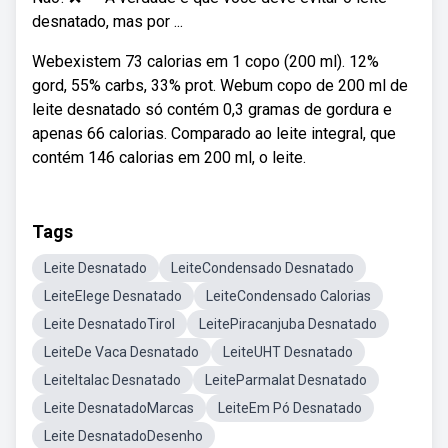
desnatado, mas por ...
Webexistem 73 calorias em 1 copo (200 ml). 12%
gord, 55% carbs, 33% prot. Webum copo de 200 ml de
leite desnatado só contém 0,3 gramas de gordura e
apenas 66 calorias. Comparado ao leite integral, que
contém 146 calorias em 200 ml, o leite.
Tags
Leite Desnatado
LeiteCondensado Desnatado
LeiteElege Desnatado
LeiteCondensado Calorias
Leite DesnatadoTirol
LeitePiracanjuba Desnatado
LeiteDe Vaca Desnatado
LeiteUHT Desnatado
LeiteItalac Desnatado
LeiteParmalat Desnatado
Leite DesnatadoMarcas
LeiteEm Pó Desnatado
Leite DesnatadoDesenho