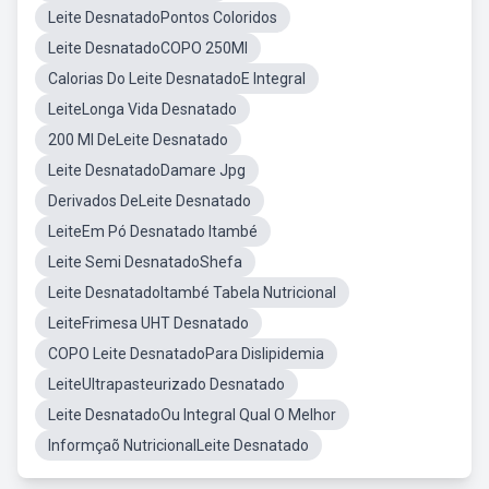
Leite DesnatadoPontos Coloridos
Leite DesnatadoCOPO 250Ml
Calorias Do Leite DesnatadoE Integral
LeiteLonga Vida Desnatado
200 Ml DeLeite Desnatado
Leite DesnatadoDamare Jpg
Derivados DeLeite Desnatado
LeiteEm Pó Desnatado Itambé
Leite Semi DesnatadoShefa
Leite DesnatadoItambé Tabela Nutricional
LeiteFrimesa UHT Desnatado
COPO Leite DesnatadoPara Dislipidemia
LeiteUltrapasteurizado Desnatado
Leite DesnatadoOu Integral Qual O Melhor
Informçaõ NutricionalLeite Desnatado